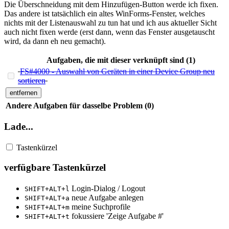
Die Überschneidung mit dem Hinzufügen-Button werde ich fixen.
Das andere ist tatsächlich ein altes WinForms-Fenster, welches
nichts mit der Listenauswahl zu tun hat und ich aus aktueller Sicht
auch nicht fixen werde (erst dann, wenn das Fenster ausgetauscht
wird, da dann eh neu gemacht).
Aufgaben, die mit dieser verknüpft sind (1)
FS#4000 - Auswahl von Geräten in einer Device Group neu
sortieren
entfernen
Andere Aufgaben für dasselbe Problem (0)
Lade...
Tastenkürzel
verfügbare Tastenkürzel
Login-Dialog / Logout
SHIFT+ALT+l
neue Aufgabe anlegen
SHIFT+ALT+a
meine Suchprofile
SHIFT+ALT+m
fokussiere 'Zeige Aufgabe #'
SHIFT+ALT+t