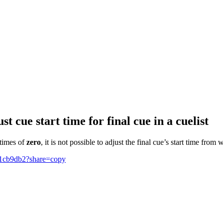
 cue start time for final cue in a cuelist
 times of
zero
, it is not possible to adjust the final cue’s start time fro
a1cb9db2?share=copy