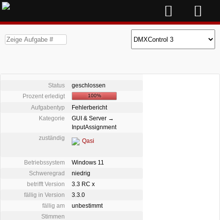
Status
geschlossen
Prozent erledigt
100%
Aufgabentyp
Fehlerbericht
Kategorie
GUI & Server →
InputAssignment
zuständig
Qasi
Betriebssystem
Windows 11
Schweregrad
niedrig
betrifft Version
3.3 RC x
fällig in Version
3.3.0
fällig am
unbestimmt
Stimmen