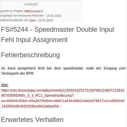
versteckt
gehört zu Projekt:
DMXControl 3
angelegt von Anonymer Reporter -
14.01.2024
zuletzt bearbeitet von
-
Qasi
14.01.2024
FS#5244 - Speedmaster Double Input
Fehl Input Assignment
Fehlerbeschreibung
Im Input assignment fehlt bei dem speedmaster node der Eingang zum
Verdoppeln der BPM.
Bild:
https://cdn.discordapp.com/attachments/1195801925271158786/119607215810
8070009/DMXc_3_3_RC1_Speedmaster.png?
ex=65b64c00&is=65a3d700&hm=db821a416cb8b1c0ab3d79817ca1cd0662d2
142865e9818425598cd042a6bed5&
Erwartetes Verhalten