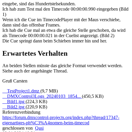
eingebe, sind das Hundertstelsekunden.
Ich hab zum Test mal den Timecode 00:00:00.990 eingegeben (Bild
1)
Wenn ich die Cue im TimecodePlayer mit der Maus verschiebe,
dann sind das offenbar Frames.
Ich hab die Cue mal an etwa die gleiche Stelle geschoben, da wird
als Timecode 00:00:00.021 in der Cuelist angezeigt. (Bild 2)
Die Cue springt dann beim Schieben immer hin und her.
Erwartetes Verhalten
An beiden Stellen müsste das gleiche Format verwendet werden.
Siehe auch der angehängte Thread.
Gruß Carsten
TestProject1.dmz
(9,7 MB)
DMXControl3Logs_20240103_1854...
(450,5 KB)
Bild1.jpg
(224,3 KB)
Bild2.jpg
(220,9 KB)
Referenzverbindung
https://forum.dmxcontrol-projects.org/index.php?thread/17347-
eigenartiges-ph%C3%A4nomen-beim-timecod
geschlossen von
Qasi