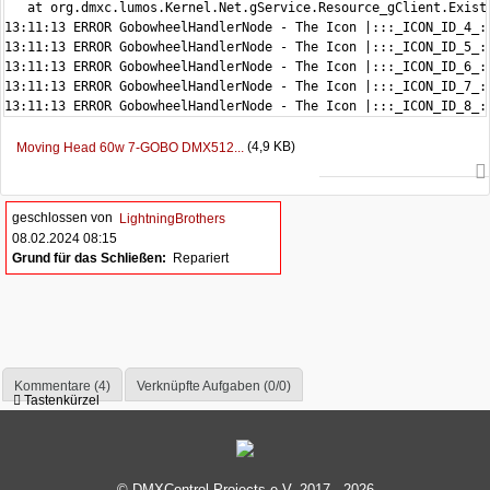
   at org.dmxc.lumos.Kernel.Net.gService.Resource_gClient.Exist
13:11:13 ERROR GobowheelHandlerNode - The Icon |:::_ICON_ID_4_:
13:11:13 ERROR GobowheelHandlerNode - The Icon |:::_ICON_ID_5_:
13:11:13 ERROR GobowheelHandlerNode - The Icon |:::_ICON_ID_6_:
13:11:13 ERROR GobowheelHandlerNode - The Icon |:::_ICON_ID_7_:
13:11:13 ERROR GobowheelHandlerNode - The Icon |:::_ICON_ID_8_:
(4,9 KB)
Moving Head 60w 7-GOBO DMX512...
geschlossen von
LightningBrothers
08.02.2024 08:15
Grund für das Schließen:
Repariert
Kommentare (4)
Verknüpfte Aufgaben (0/0)
Tastenkürzel
© DMXControl Projects e.V. 2017 - 2026