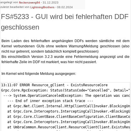
angelegt von
-
fleckenzwerg84
31.12.2023
zuletzt bearbeitet von
-
LightningBrothers
08.02.2024
FS#5233 - GUI wird bei fehlerhaften DDF
geschlossen
Beim Laden des fehlerhaften angehängten DDFs werden sämtliche mit dem
Kernel verbundenen GUIs ohne weitere Warnung/Meldung geschlossen (also
nicht nur getrennt, sondern tatsächlich komplett geschlossen)
Bis einschließlich Version 3.2.3 wurde eine Fehlermeldung angezeigt und die
fehlerhafte Zeile im DDF rot markiert, was hier nicht passiert.
Im Kernel wird folgende Meldung ausgegegen:
13:11:07 ERROR Resource_gClient - ExistsResourceCore

Grpc.Core.RpcException: Status(StatusCode="Cancelled", Detail="
 ---> System.OperationCanceledException: The operation was cance
   --- End of inner exception stack trace ---

   at Grpc.Net.Client.Internal.HttpClientCallInvoker.BlockingUn
   at Grpc.Core.Interceptors.InterceptingCallInvoker.<BlockingU
   at Grpc.Core.ClientBase.ClientBaseConfiguration.ClientBaseCo
   at Grpc.Core.Interceptors.InterceptingCallInvoker.BlockingUn
   at UmbraCommon.ResourceClient.ResourceClientClient.ExistsRes