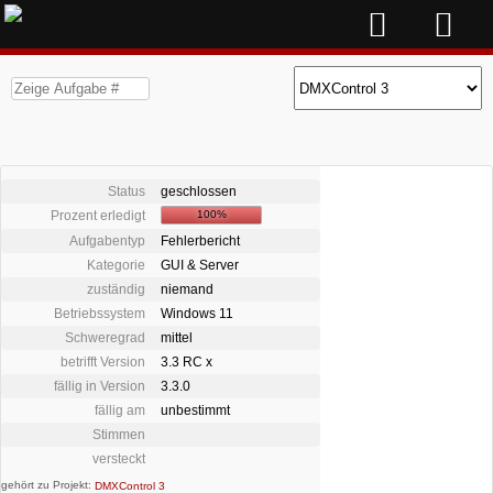
Status
geschlossen
Prozent erledigt
100%
Aufgabentyp
Fehlerbericht
Kategorie
GUI & Server
zuständig
niemand
Betriebssystem
Windows 11
Schweregrad
mittel
betrifft Version
3.3 RC x
fällig in Version
3.3.0
fällig am
unbestimmt
Stimmen
versteckt
gehört zu Projekt:
DMXControl 3