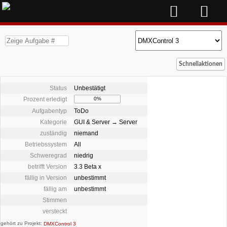
Schnellaktionen
Status
Unbestätigt
Prozent erledigt
0%
Aufgabentyp
ToDo
Kategorie
GUI & Server → Server
zuständig
niemand
Betriebssystem
All
Schweregrad
niedrig
betrifft Version
3.3 Beta x
fällig in Version
unbestimmt
fällig am
unbestimmt
Stimmen
versteckt
gehört zu Projekt:
DMXControl 3