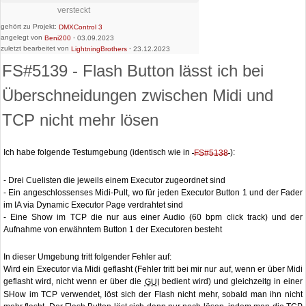
versteckt
gehört zu Projekt:
DMXControl 3
angelegt von
-
Beni200
03.09.2023
zuletzt bearbeitet von
-
LightningBrothers
23.12.2023
FS#5139 - Flash Button lässt ich bei
Überschneidungen zwischen Midi und
TCP nicht mehr lösen
Ich habe folgende Testumgebung (identisch wie in
):
FS#5138
- Drei Cuelisten die jeweils einem Executor zugeordnet sind
- Ein angeschlossenses Midi-Pult, wo für jeden Executor Button 1 und der Fader
im IA via Dynamic Executor Page verdrahtet sind
- Eine Show im TCP die nur aus einer Audio (60 bpm click track) und der
Aufnahme von erwähntem Button 1 der Executoren besteht
In dieser Umgebung tritt folgender Fehler auf:
Wird ein Executor via Midi geflasht (Fehler tritt bei mir nur auf, wenn er über Midi
geflasht wird, nicht wenn er über die
bedient wird) und gleichzeitg in einer
GUI
SHow im TCP verwendet, löst sich der Flash nicht mehr, sobald man ihn nicht