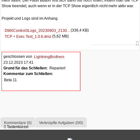
mehr flasht. Der Flash Button löst sich dann nur noch lösen, indem man die TCP
Show beendet, auch wenn er in der TCP Show eigentlich nicht mehr aktiv war.
Projekt und Logs sind im Anhang.
(336,4 KB)
DMXControl3Logs_20230903_2130...
(5,62 MB)
TCP + Exec Test_1.0.6.dmz
geschlossen von
LightningBrothers
23.12.2023 17:41
Grund für das Schließen:
Repariert
Kommentar zum Schließen:
Beta 11
Kommentare (0)
Verknüpfte Aufgaben (0/0)
Tastenkürzel