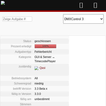
Status
geschlossen
Prozent erledigt
100%
Aufgabentyp
Fehlerbericht
Kategorie
GUI & Server →
TimecodePlayer
zuständig
Qasi
Betriebssystem
All
Schweregrad
niedrig
betrifft Version
3.3 Beta x
fällig in Version
3.3.0
fällig am
unbestimmt
Stimmen