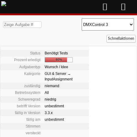
Schnellaktionen
Status
Benötigt Tests
Prozent erledigt
80%
Aufgabentyp
Wunsch / Idee
Kategorie
GUI & Server →
InputAssignment
zuständig
niemand
Betriebssystem
All
Schweregrad
niedrig
betrifft Version
unbestimmt
fällig in Version
3.3.x
fällig am
unbestimmt
Stimmen
versteckt