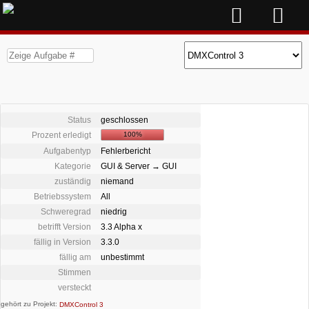
Status
geschlossen
Prozent erledigt
100%
Aufgabentyp
Fehlerbericht
Kategorie
GUI & Server → GUI
zuständig
niemand
Betriebssystem
All
Schweregrad
niedrig
betrifft Version
3.3 Alpha x
fällig in Version
3.3.0
fällig am
unbestimmt
Stimmen
versteckt
gehört zu Projekt:
DMXControl 3