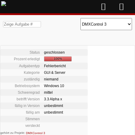
Status
geschlossen
Prozent erledigt
100%
Aufgabentyp
Fehlerbericht
Kategorie
GUI & Server
zuständig
niemand
Betriebssystem
Windows 10
Schweregrad
mittel
betrifft Version
3.3 Alpha x
fällig in Version
unbestimmt
fällig am
unbestimmt
Stimmen
versteckt
gehört zu Projekt:
DMXControl 3