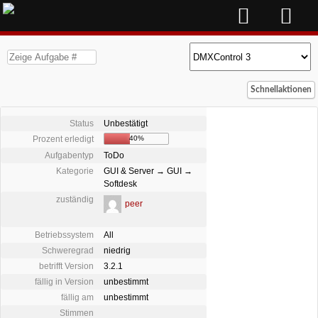
Schnellaktionen
Status
Unbestätigt
Prozent erledigt
40%
Aufgabentyp
ToDo
Kategorie
GUI & Server → GUI →
Softdesk
zuständig
peer
Betriebssystem
All
Schweregrad
niedrig
betrifft Version
3.2.1
fällig in Version
unbestimmt
fällig am
unbestimmt
Stimmen