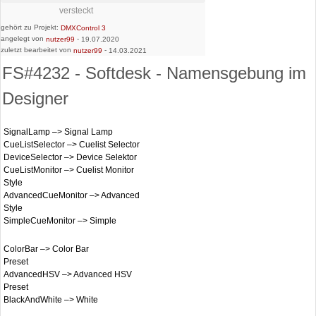
versteckt
gehört zu Projekt:
DMXControl 3
angelegt von
-
nutzer99
19.07.2020
zuletzt bearbeitet von
-
nutzer99
14.03.2021
FS#4232 - Softdesk - Namensgebung im
Designer
SignalLamp –> Signal Lamp
CueListSelector –> Cuelist Selector
DeviceSelector –> Device Selektor
CueListMonitor –> Cuelist Monitor
Style
AdvancedCueMonitor –> Advanced
Style
SimpleCueMonitor –> Simple
ColorBar –> Color Bar
Preset
AdvancedHSV –> Advanced HSV
Preset
BlackAndWhite –> White