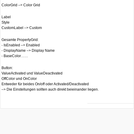
ColorGrid –> Color Grid
Label
Style
CustomLabel –> Custom
Gesamte PropertyGrid:
- IsEnabled –> Enabled
- DisplayName –> Display Name
- BaseColor……
Button:
ValueActivated und ValueDeactivated
OffColor und OnColor
Entweder für beides On/off oder Activated/Deactivated
–> Die Einstellungen sollten auch direkt beieinander liegen.