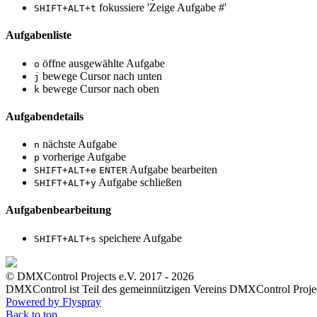
fokussiere 'Zeige Aufgabe #'
SHIFT+ALT+t
Aufgabenliste
öffne ausgewählte Aufgabe
o
bewege Cursor nach unten
j
bewege Cursor nach oben
k
Aufgabendetails
nächste Aufgabe
n
vorherige Aufgabe
p
Aufgabe bearbeiten
SHIFT+ALT+e
ENTER
Aufgabe schließen
SHIFT+ALT+y
Aufgabenbearbeitung
speichere Aufgabe
SHIFT+ALT+s
© DMXControl Projects e.V. 2017 - 2026
DMXControl ist Teil des gemein­nützigen Vereins DMXControl Projec
Powered by Flyspray
Back to top