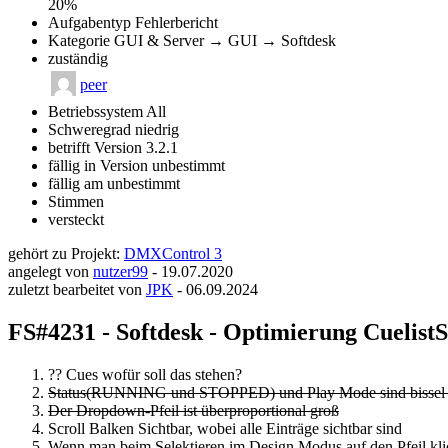
20%
Aufgabentyp
Fehlerbericht
Kategorie
GUI & Server → GUI → Softdesk
zuständig
peer
Betriebssystem
All
Schweregrad
niedrig
betrifft Version
3.2.1
fällig in Version
unbestimmt
fällig am
unbestimmt
Stimmen
versteckt
gehört zu Projekt:
DMXControl 3
angelegt von
nutzer99
-
19.07.2020
zuletzt bearbeitet von
JPK
-
06.09.2024
FS#4231 - Softdesk - Optimierung CuelistS
?? Cues wofür soll das stehen?
Status(RUNNING und STOPPED) und Play Mode sind bissel ge
Der Dropdown-Pfeil ist überproportional groß
Scroll Balken Sichtbar, wobei alle Einträge sichtbar sind
Wenn man beim Selektieren im Design Modus auf den Pfeil klickt