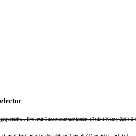
elector
quetscht… Evtl. mit Cues zusammenfassen. (Zeile 1 Name, Zeile 2 
, wird das Control nicht selektiert (gewollt? Dann ist es auch i.o)