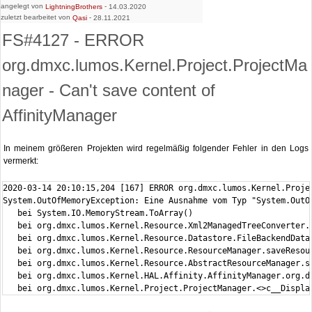
angelegt von
-
LightningBrothers
14.03.2020
zuletzt bearbeitet von
-
Qasi
28.11.2021
FS#4127 - ERROR
org.dmxc.lumos.Kernel.Project.ProjectMa
nager - Can't save content of
AffinityManager
In meinem größeren Projekten wird regelmäßig folgender Fehler in den Logs
vermerkt:
2020-03-14 20:10:15,204 [167] ERROR org.dmxc.lumos.Kernel.Proje
System.OutOfMemoryException: Eine Ausnahme vom Typ "System.OutOf
   bei System.IO.MemoryStream.ToArray()

   bei org.dmxc.lumos.Kernel.Resource.Xml2ManagedTreeConverter.
   bei org.dmxc.lumos.Kernel.Resource.Datastore.FileBackendData
   bei org.dmxc.lumos.Kernel.Resource.ResourceManager.saveResou
   bei org.dmxc.lumos.Kernel.Resource.AbstractResourceManager.s
   bei org.dmxc.lumos.Kernel.HAL.Affinity.AffinityManager.org.d
   bei org.dmxc.lumos.Kernel.Project.ProjectManager.<>c__Displa