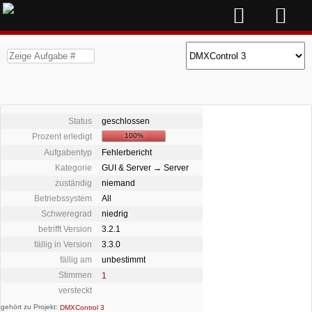
Status
geschlossen
Prozent erledigt
100%
Aufgabentyp
Fehlerbericht
Kategorie
GUI & Server → Server
zuständig
niemand
Betriebssystem
All
Schweregrad
niedrig
betrifft Version
3.2.1
fällig in Version
3.3.0
fällig am
unbestimmt
Stimmen
1
versteckt
gehört zu Projekt:
DMXControl 3