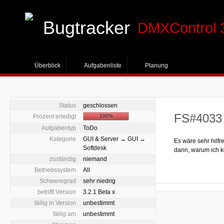
Bugtracker
DMXControl 
Überblick
Aufgabenliste
Planung
Status
geschlossen
FS#4033 
Prozent erledigt
100%
Aufgabentyp
ToDo
Kategorie
GUI & Server → GUI →
Es wäre sehr hilfr
Softdesk
dann, warum ich k
zuständig
niemand
Betriebssystem
All
Schweregrad
sehr niedrig
betrifft Version
3.2.1 Beta x
fällig in Version
unbestimmt
fällig am
unbestimmt