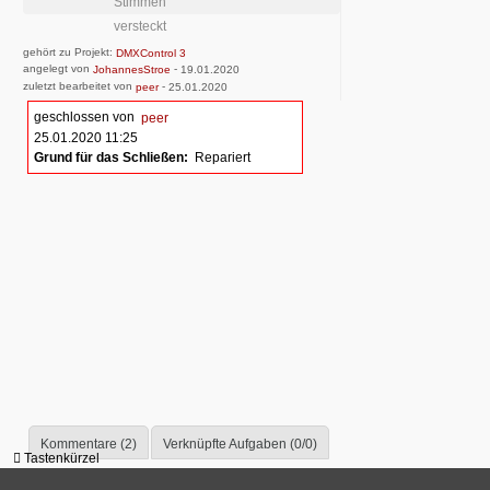
Stimmen
versteckt
gehört zu Projekt:
DMXControl 3
angelegt von
-
JohannesStroe
19.01.2020
zuletzt bearbeitet von
-
peer
25.01.2020
geschlossen von
peer
25.01.2020 11:25
Grund für das Schließen:
Repariert
Kommentare (2)
Verknüpfte Aufgaben (0/0)
Tastenkürzel