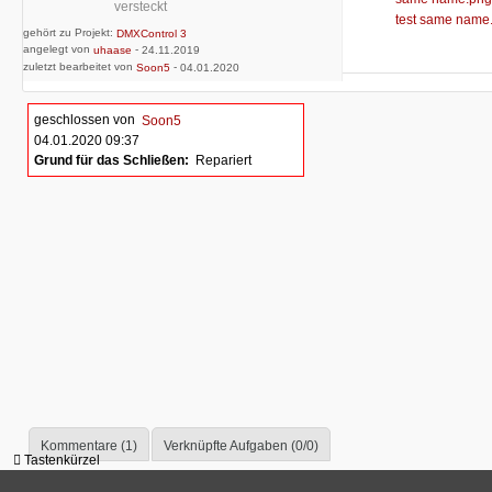
versteckt
test same name
gehört zu Projekt:
DMXControl 3
angelegt von
-
uhaase
24.11.2019
zuletzt bearbeitet von
-
Soon5
04.01.2020
geschlossen von
Soon5
04.01.2020 09:37
Grund für das Schließen:
Repariert
Kommentare (1)
Verknüpfte Aufgaben (0/0)
Tastenkürzel