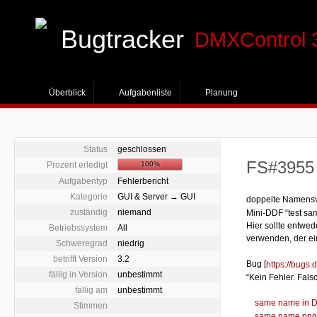
Bugtracker
DMXControl 
Überblick
Aufgabenliste
Planung
Status
geschlossen
FS#3955 
Prozent erledigt
100%
Aufgabentyp
Fehlerbericht
Kategorie
GUI & Server → GUI
doppelte Namensv
zuständig
niemand
Mini-DDF “test sa
Hier sollte entw
Betriebssystem
All
verwenden, der ei
Schweregrad
niedrig
betrifft Version
3.2
Bug [
https://bugs
fällig in Version
unbestimmt
“Kein Fehler. Fal
fällig am
unbestimmt
same name in D
Stimmen
same name.pn