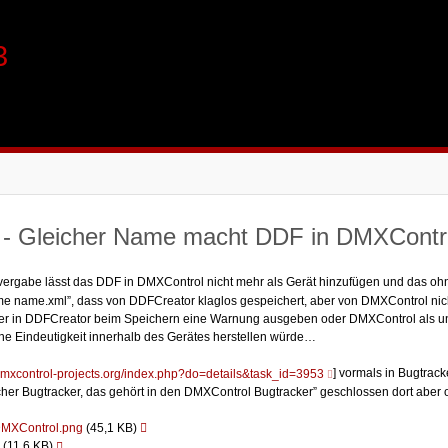
3
- Gleicher Name macht DDF in DMXContr
ergabe lässt das DDF in DMXControl nicht mehr als Gerät hinzufügen und das o
me name.xml”, dass von DDFCreator klaglos gespeichert, aber von DMXControl nich
eder in DDFCreator beim Speichern eine Warnung ausgeben oder DMXControl als 
ne Eindeutigkeit innerhalb des Gerätes herstellen würde…
] vormals in Bugtrac
.dmxcontrol-projects.org/index.php?do=details&task_id=3953
scher Bugtracker, das gehört in den DMXControl Bugtracker” geschlossen dort aber 
(45,1 KB)
MXControl.png
(11,6 KB)
g