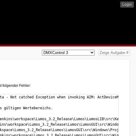
Login
t folgender Fehler:
ta - Not catched Exception when invoking AIM: ActDeviceManager: 
s gültigen Wertebereichs.

enkins\workspace\Lumos_3.2_Release\Lumos\LumosLIB\src\Kernel\Dev
ins\workspace\Lumos_3.2_Release\Lumos\LumosGUI\src\Windows\Proje
kspace\Lumos_3.2_Release\Lumos\LumosGUI\src\Windows\ProjectExplo
nkins\workspace\Lumos_3.2_Release\Lumos\LumosGUI\src\Windows\Pro