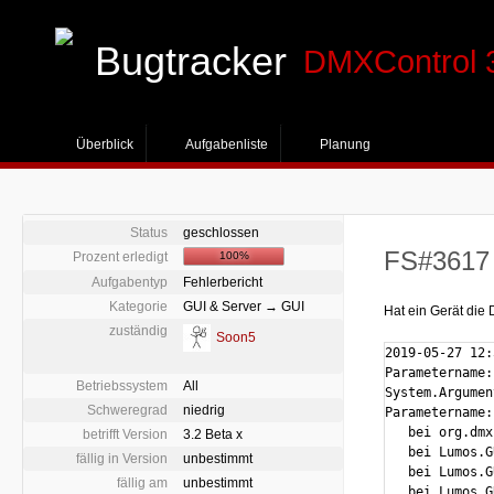
Bugtracker
DMXControl 
Überblick
Aufgabenliste
Planung
Status
geschlossen
FS#3617 
Prozent erledigt
100%
Aufgabentyp
Fehlerbericht
Kategorie
GUI & Server → GUI
Hat ein Gerät die
zuständig
Soon5
2019-05-27 12:
Parametername:
Betriebssystem
All
System.Argumen
Schweregrad
niedrig
Parametername:
   bei org.dmx
betrifft Version
3.2 Beta x
   bei Lumos.G
fällig in Version
unbestimmt
   bei Lumos.G
fällig am
unbestimmt
   bei Lumos.G