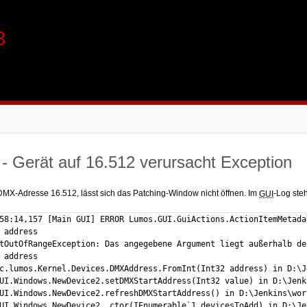
3
- Gerät auf 16.512 verursacht Exception
 DMX-Adresse 16.512, lässt sich das Patching-Window nicht öffnen. Im
-Log steh
GUI
58:14,157 [Main GUI] ERROR Lumos.GUI.GuiActions.ActionItemMetada
 address

tOutOfRangeException: Das angegebene Argument liegt außerhalb de
 address

c.lumos.Kernel.Devices.DMXAddress.FromInt(Int32 address) in D:\J
UI.Windows.NewDevice2.setDMXStartAddress(Int32 value) in D:\Jenk
UI.Windows.NewDevice2.refreshDMXStartAddress() in D:\Jenkins\wor
UI.Windows.NewDevice2..ctor(IEnumerable`1 devicesToAdd) in D:\Je