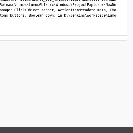
Release\Lumos\LumosGUI\src\Windows\ProjectExplorer\NewDevice\NewD
anager_Click(Object sender, ActionItemMetadata meta, EMouseButto
tons buttons, Boolean down) in D:\Jenkins\workspace\Lumos_3.2_Re