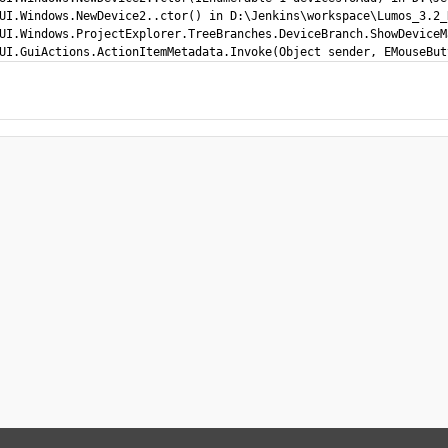
UI.Windows.NewDevice2..ctor() in D:\Jenkins\workspace\Lumos_3.2_
UI.Windows.ProjectExplorer.TreeBranches.DeviceBranch.ShowDeviceM
UI.GuiActions.ActionItemMetadata.Invoke(Object sender, EMouseBut