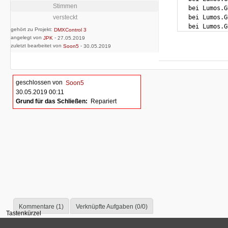
Stimmen
   bei Lumos.G
   bei Lumos.G
versteckt
   bei Lumos.G
gehört zu Projekt:
DMXControl 3
angelegt von
-
JPK
27.05.2019
zuletzt bearbeitet von
-
Soon5
30.05.2019
geschlossen von
Soon5
30.05.2019 00:11
Grund für das Schließen:
Repariert
Kommentare (1)
Verknüpfte Aufgaben (0/0)
Tastenkürzel