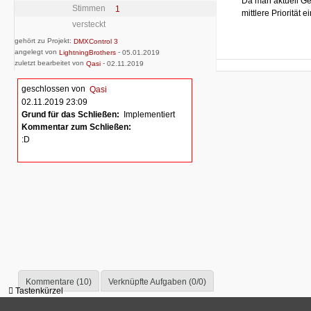
Da man aktuell Ge
Stimmen
1
mittlere Priorität 
versteckt
gehört zu Projekt:
DMXControl 3
angelegt von
-
LightningBrothers
05.01.2019
zuletzt bearbeitet von
-
Qasi
02.11.2019
geschlossen von
Qasi
02.11.2019 23:09
Grund für das Schließen:
Implementiert
Kommentar zum Schließen:
:D
Kommentare (10)
Verknüpfte Aufgaben (0/0)
Tastenkürzel