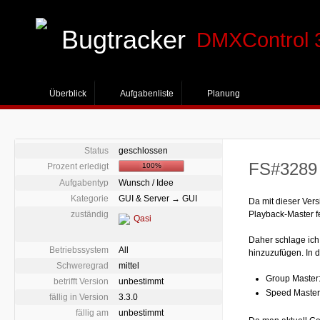
Bugtracker
DMXControl 
Überblick
Aufgabenliste
Planung
Status
geschlossen
FS#3289 -
Prozent erledigt
100%
Aufgabentyp
Wunsch / Idee
Kategorie
GUI & Server → GUI
Da mit dieser Vers
zuständig
Playback-Master fe
Qasi
Daher schlage ich
Betriebssystem
All
hinzuzufügen. In 
Schweregrad
mittel
Group Master:
betrifft Version
unbestimmt
Speed Master 
fällig in Version
3.3.0
fällig am
unbestimmt