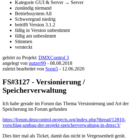
Kategorie
GUI & Server → Server
zuständig
niemand
Betriebssystem
All
Schweregrad
niedrig
betrifft Version
3.1.2
fällig in Version
unbestimmt
fällig am
unbestimmt
Stimmen
versteckt
gehört zu Projekt:
DMXControl 3
angelegt von
nutzer99
-
08.08.2018
zuletzt bearbeitet von
Soon5
-
12.06.2020
FS#3127 - Versionierung /
Speicherverwaltung
Ich habe gerade im Forum das Thema Versionierung und Art der
Speicherung im Forum gefunden
https://forum.dmxcontrol-projects.org/index.php?thread/12810-
vorschlag-umbau-der-projekt-speicherverwaltung-in-dmxc3/
Dies hier mal als Ticket, damit das nicht in Vergessenheit gerät.