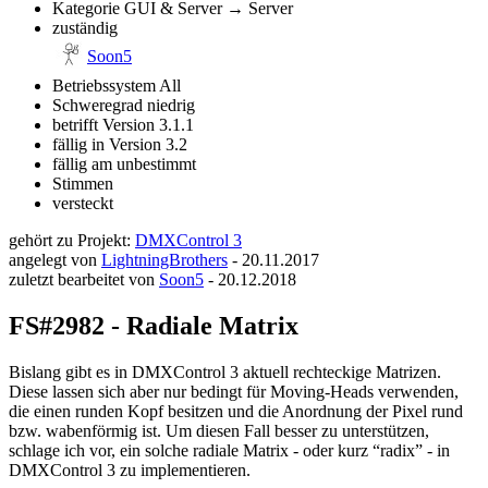
Kategorie
GUI & Server → Server
zuständig
Soon5
Betriebssystem
All
Schweregrad
niedrig
betrifft Version
3.1.1
fällig in Version
3.2
fällig am
unbestimmt
Stimmen
versteckt
gehört zu Projekt:
DMXControl 3
angelegt von
LightningBrothers
-
20.11.2017
zuletzt bearbeitet von
Soon5
-
20.12.2018
FS#2982 - Radiale Matrix
Bislang gibt es in DMXControl 3 aktuell rechteckige Matrizen.
Diese lassen sich aber nur bedingt für Moving-Heads verwenden,
die einen runden Kopf besitzen und die Anordnung der Pixel rund
bzw. wabenförmig ist. Um diesen Fall besser zu unterstützen,
schlage ich vor, ein solche radiale Matrix - oder kurz “radix” - in
DMXControl 3 zu implementieren.