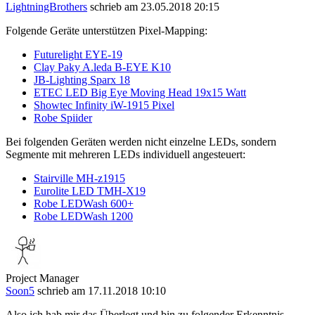
LightningBrothers
schrieb am 23.05.2018 20:15
Folgende Geräte unterstützen Pixel-Mapping:
Futurelight EYE-19
Clay Paky A.leda B-EYE K10
JB-Lighting Sparx 18
ETEC LED Big Eye Moving Head 19x15 Watt
Showtec Infinity iW-1915 Pixel
Robe Spiider
Bei folgenden Geräten werden nicht einzelne LEDs, sondern
Segmente mit mehreren LEDs individuell angesteuert:
Stairville MH-z1915
Eurolite LED TMH-X19
Robe LEDWash 600+
Robe LEDWash 1200
Project Manager
Soon5
schrieb am 17.11.2018 10:10
Also ich hab mir das Überlegt und bin zu folgender Erkenntnis