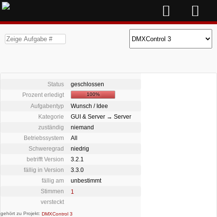
Status
geschlossen
Prozent erledigt
100%
Aufgabentyp
Wunsch / Idee
Kategorie
GUI & Server → Server
zuständig
niemand
Betriebssystem
All
Schweregrad
niedrig
betrifft Version
3.2.1
fällig in Version
3.3.0
fällig am
unbestimmt
Stimmen
1
versteckt
gehört zu Projekt:
DMXControl 3