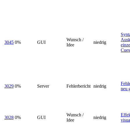
Synt
Wunsch /
Ausk
3045
0%
GUI
niedrig
Idee
einz
Cue
Fehl
3029
0%
Server
Fehlerbericht
niedrig
neu g
Wunsch /
Effe
3028
0%
GUI
niedrig
Idee
visua