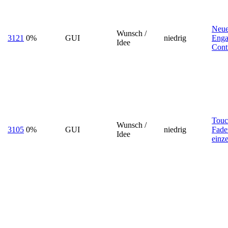
Neue
Wunsch /
3121
0%
GUI
niedrig
Enga
Idee
Cont
Touc
Wunsch /
3105
0%
GUI
niedrig
Fade
Idee
einz