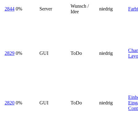
Wunsch /
2844
0%
Server
niedrig
Farb
Idee
Chan
2829
0%
GUI
ToDo
niedrig
Layo
Einhe
2820
0%
GUI
ToDo
niedrig
Eing
Cont