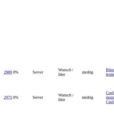
Wunsch /
Blin
2989
0%
Server
niedrig
Idee
festl
Cuel
Wunsch /
2975
0%
Server
niedrig
stop
Idee
Cueli