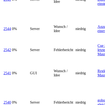
Idee
einst
Wunsch /
Anze
2544
0%
Server
niedrig
Idee
einer
Cue i
2542
0%
Server
Fehlerbericht
niedrig
letzt
Maus
Wunsch /
Regl
2541
0%
GUI
niedrig
Idee
Maus
gobo
2540
0%
Server
Fehlerbericht
niedrig
glei