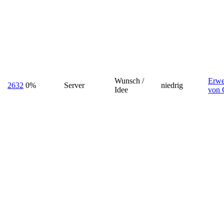
Wunsch /
Erwe
2632
0%
Server
niedrig
Idee
von 