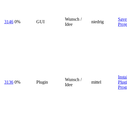
Wunsch /
Save
3146
0%
GUI
niedrig
Idee
Proj
Insta
Wunsch /
3136
0%
Plugin
mittel
Plug
Idee
Pro