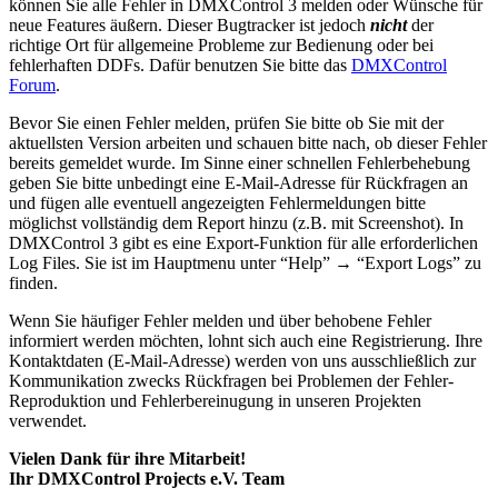
können Sie alle Fehler in DMXControl 3 melden oder Wünsche für
neue Features äußern. Dieser Bugtracker ist jedoch
nicht
der
richtige Ort für allgemeine Probleme zur Bedienung oder bei
fehlerhaften DDFs. Dafür benutzen Sie bitte das
DMXControl
Forum
.
Bevor Sie einen Fehler melden, prüfen Sie bitte ob Sie mit der
aktuellsten Version arbeiten und schauen bitte nach, ob dieser Fehler
bereits gemeldet wurde. Im Sinne einer schnellen Fehlerbehebung
geben Sie bitte unbedingt eine E-Mail-Adresse für Rückfragen an
und fügen alle eventuell angezeigten Fehlermeldungen bitte
möglichst vollständig dem Report hinzu (z.B. mit Screenshot). In
DMXControl 3 gibt es eine Export-Funktion für alle erforderlichen
Log Files. Sie ist im Hauptmenu unter “Help” → “Export Logs” zu
finden.
Wenn Sie häufiger Fehler melden und über behobene Fehler
informiert werden möchten, lohnt sich auch eine Registrierung. Ihre
Kontaktdaten (E-Mail-Adresse) werden von uns ausschließlich zur
Kommunikation zwecks Rückfragen bei Problemen der Fehler-
Reproduktion und Fehlerbereinugung in unseren Projekten
verwendet.
Vielen Dank für ihre Mitarbeit!
Ihr DMXControl Projects e.V. Team