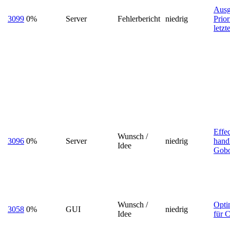
Ausg
3099
0%
Server
Fehlerbericht
niedrig
Prio
letzt
Effe
Wunsch /
3096
0%
Server
niedrig
hand
Idee
Gob
Wunsch /
Opti
3058
0%
GUI
niedrig
Idee
für 