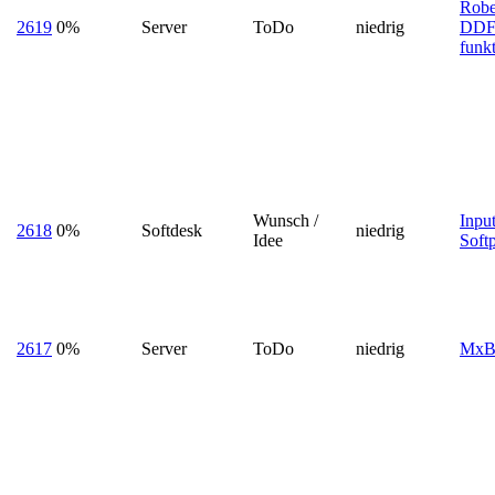
Rob
2619
0%
Server
ToDo
niedrig
DDF
funk
Wunsch /
Inpu
2618
0%
Softdesk
niedrig
Idee
Softp
2617
0%
Server
ToDo
niedrig
MxBo