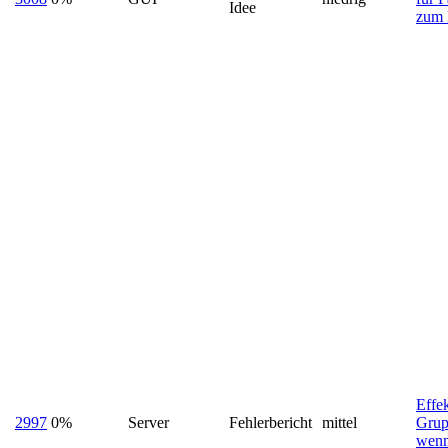
Idee
zum 
Effek
2997
0%
Server
Fehlerbericht
mittel
Grup
wenn