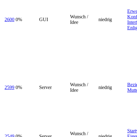
Erwe
Wunsch /
Konf
2600
0%
GUI
niedrig
Idee
Inter
Enli
Wunsch /
Bezi
2599
0%
Server
niedrig
Idee
Mutt
Start
Wunsch /
2549
0%
Server
niedrig
Eige