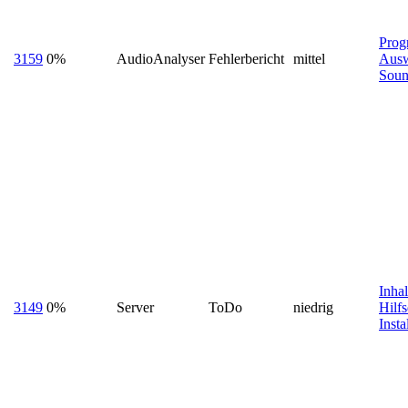
Prog
3159
0%
AudioAnalyser
Fehlerbericht
mittel
Ausw
Soun
Inhal
3149
0%
Server
ToDo
niedrig
Hilfs
Inst