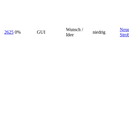
Wunsch /
Neue
2625
0%
GUI
niedrig
Idee
Stro