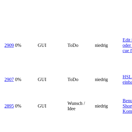
Edit
2909
0%
GUI
ToDo
niedrig
oder
cue 
HSL 
2907
0%
GUI
ToDo
niedrig
einb
Benu
Wunsch /
2895
0%
GUI
niedrig
Short
Idee
Komm