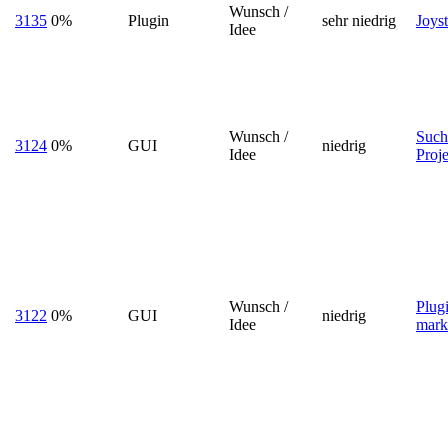
Wunsch /
3135
0%
Plugin
sehr niedrig
Joys
Idee
Wunsch /
Such
3124
0%
GUI
niedrig
Idee
Proj
Wunsch /
Plug
3122
0%
GUI
niedrig
Idee
mark