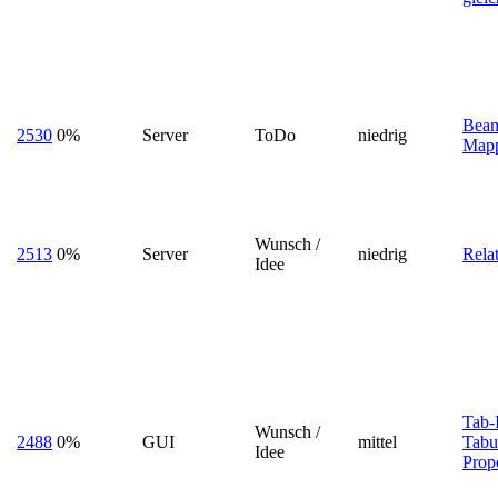
Beam
2530
0%
Server
ToDo
niedrig
Map
Wunsch /
2513
0%
Server
niedrig
Rela
Idee
Tab-
Wunsch /
2488
0%
GUI
mittel
Tabu
Idee
Prop