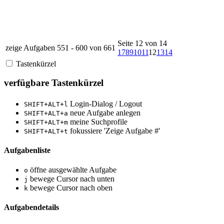
Seite 12 von 14
zeige Aufgaben 551 - 600 von 661
1
7
8
9
10
11
12
13
14
Tastenkürzel
verfügbare Tastenkürzel
Login-Dialog / Logout
SHIFT+ALT+l
neue Aufgabe anlegen
SHIFT+ALT+a
meine Suchprofile
SHIFT+ALT+m
fokussiere 'Zeige Aufgabe #'
SHIFT+ALT+t
Aufgabenliste
öffne ausgewählte Aufgabe
o
bewege Cursor nach unten
j
bewege Cursor nach oben
k
Aufgabendetails