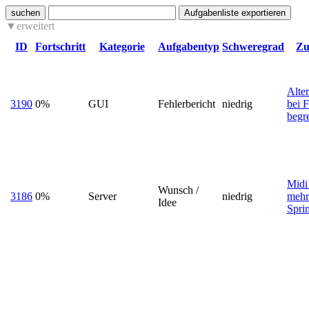
suchen
erweitert
ID
Fortschritt
Kategorie
Aufgabentyp
Schweregrad
Zu
Alte
3190
0%
GUI
Fehlerbericht
niedrig
bei 
begr
Midi
Wunsch /
3186
0%
Server
niedrig
mehr
Idee
Spri