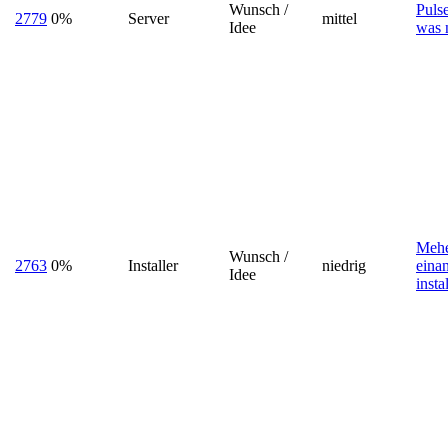
Wunsch /
Pulse
2779
0%
Server
mittel
Idee
was 
Mehe
Wunsch /
2763
0%
Installer
niedrig
eina
Idee
insta