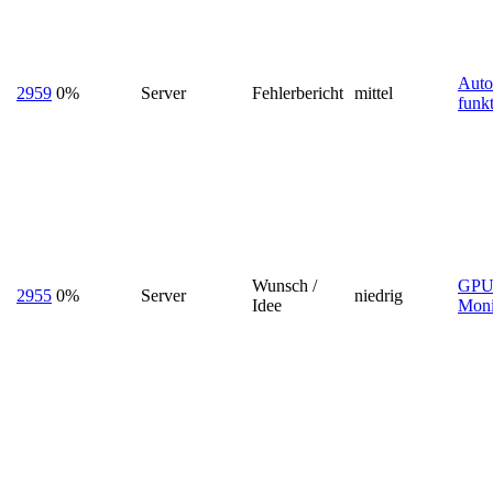
Auto
2959
0%
Server
Fehlerbericht
mittel
funkt
Wunsch /
GPU
2955
0%
Server
niedrig
Idee
Moni