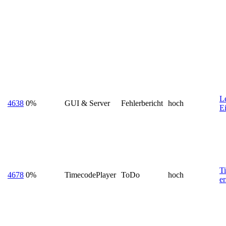
L
4638
0%
GUI & Server
Fehlerbericht
hoch
E
T
4678
0%
TimecodePlayer
ToDo
hoch
er