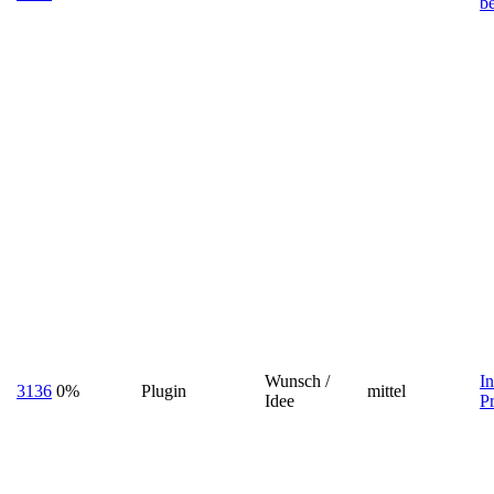
b
Wunsch /
In
3136
0%
Plugin
mittel
Idee
P