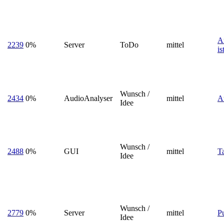
An
2239
0%
Server
ToDo
mittel
is
Wunsch /
2434
0%
AudioAnalyser
mittel
A
Idee
Wunsch /
2488
0%
GUI
mittel
Ta
Idee
Wunsch /
2779
0%
Server
mittel
Pu
Idee