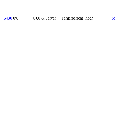
5430
0%
GUI & Server
Fehlerbericht
hoch
S