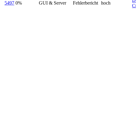
D
5497
0%
GUI & Server
Fehlerbericht
hoch
C