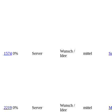
Wunsch /
1574
0%
Server
mittel
S
Idee
Wunsch /
2219
0%
Server
mittel
M
Idee