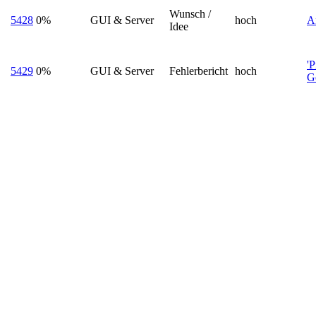
Wunsch /
5428
0%
GUI & Server
hoch
A
Idee
'
5429
0%
GUI & Server
Fehlerbericht
hoch
G