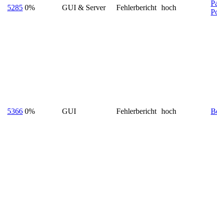
P
5285
0%
GUI & Server
Fehlerbericht
hoch
Po
5366
0%
GUI
Fehlerbericht
hoch
B