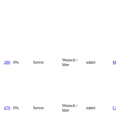
Wunsch /
280
0%
Server
mittel
M
Idee
Wunsch /
479
0%
Server
mittel
C
Idee