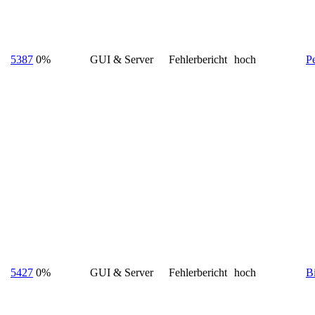
5387
0%
GUI & Server
Fehlerbericht
hoch
P
5427
0%
GUI & Server
Fehlerbericht
hoch
Bi