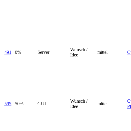
Wunsch /
491
0%
Server
mittel
Cu
Idee
Wunsch /
Cu
595
50%
GUI
mittel
Idee
P