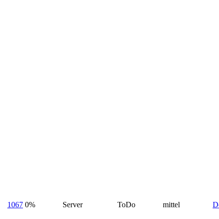
1067
0%
Server
ToDo
mittel
D