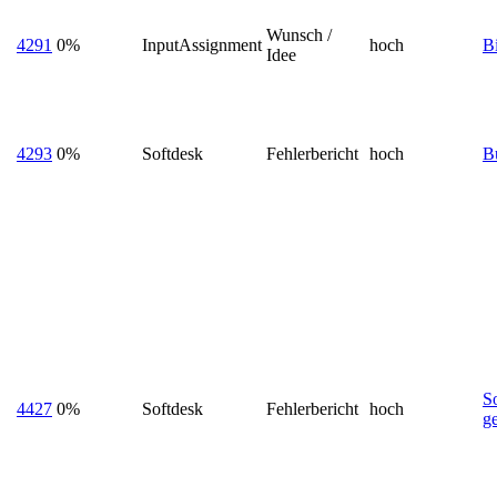
Wunsch /
4291
0%
InputAssignment
hoch
Bi
Idee
4293
0%
Softdesk
Fehlerbericht
hoch
B
S
4427
0%
Softdesk
Fehlerbericht
hoch
ge