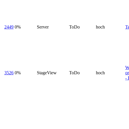
2449
0%
Server
ToDo
hoch
Te
W
3526
0%
StageView
ToDo
hoch
o
- 