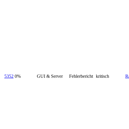
5352
0%
GUI & Server
Fehlerbericht
kritisch
R