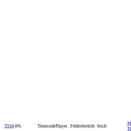
M
5554
0%
TimecodePlayer
Fehlerbericht
hoch
T