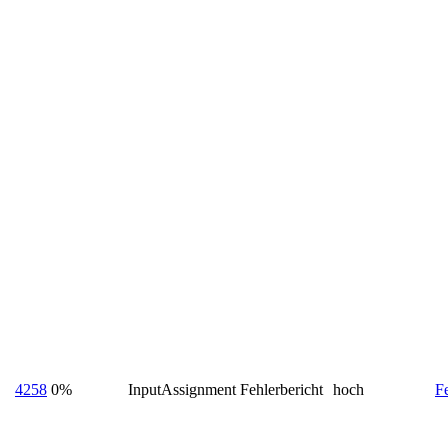
4258
0%
InputAssignment
Fehlerbericht
hoch
Fe