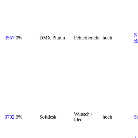
N
3557
0%
DMX Plugin
Fehlerbericht
hoch
B
Wunsch /
3792
0%
Softdesk
hoch
So
Idee