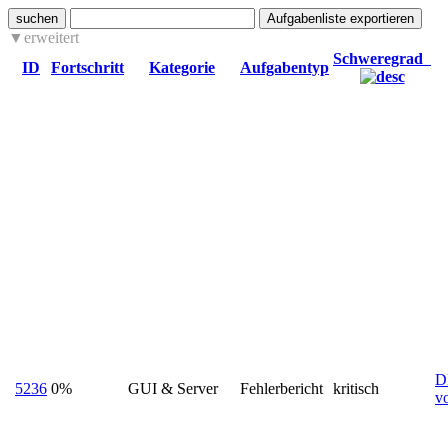
suchen
erweitert
Schweregrad
ID
Fortschritt
Kategorie
Aufgabentyp
D
5236
0%
GUI & Server
Fehlerbericht
kritisch
v