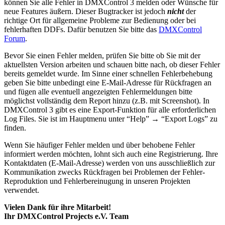
können Sie alle Fehler in DMXControl 3 melden oder Wünsche für
neue Features äußern. Dieser Bugtracker ist jedoch
nicht
der
richtige Ort für allgemeine Probleme zur Bedienung oder bei
fehlerhaften DDFs. Dafür benutzen Sie bitte das
DMXControl
Forum
.
Bevor Sie einen Fehler melden, prüfen Sie bitte ob Sie mit der
aktuellsten Version arbeiten und schauen bitte nach, ob dieser Fehler
bereits gemeldet wurde. Im Sinne einer schnellen Fehlerbehebung
geben Sie bitte unbedingt eine E-Mail-Adresse für Rückfragen an
und fügen alle eventuell angezeigten Fehlermeldungen bitte
möglichst vollständig dem Report hinzu (z.B. mit Screenshot). In
DMXControl 3 gibt es eine Export-Funktion für alle erforderlichen
Log Files. Sie ist im Hauptmenu unter “Help” → “Export Logs” zu
finden.
Wenn Sie häufiger Fehler melden und über behobene Fehler
informiert werden möchten, lohnt sich auch eine Registrierung. Ihre
Kontaktdaten (E-Mail-Adresse) werden von uns ausschließlich zur
Kommunikation zwecks Rückfragen bei Problemen der Fehler-
Reproduktion und Fehlerbereinugung in unseren Projekten
verwendet.
Vielen Dank für ihre Mitarbeit!
Ihr DMXControl Projects e.V. Team