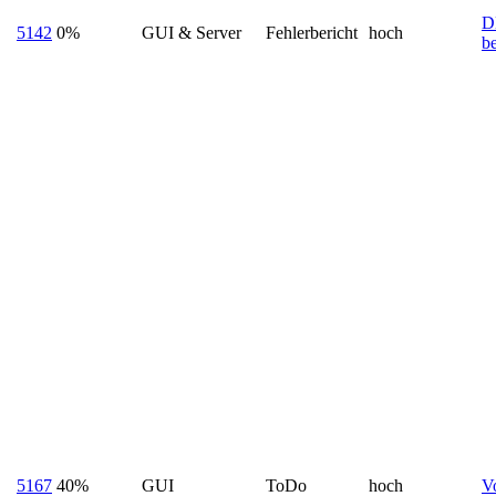
D
5142
0%
GUI & Server
Fehlerbericht
hoch
b
5167
40%
GUI
ToDo
hoch
Vo