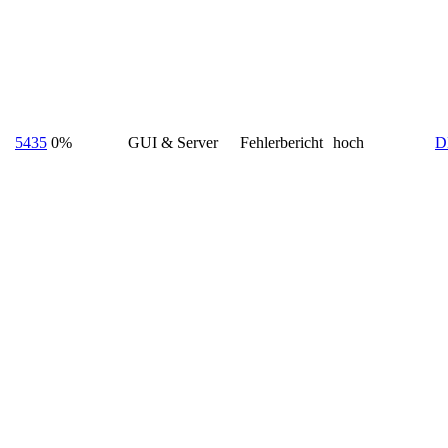
5435
0%
GUI & Server
Fehlerbericht
hoch
D