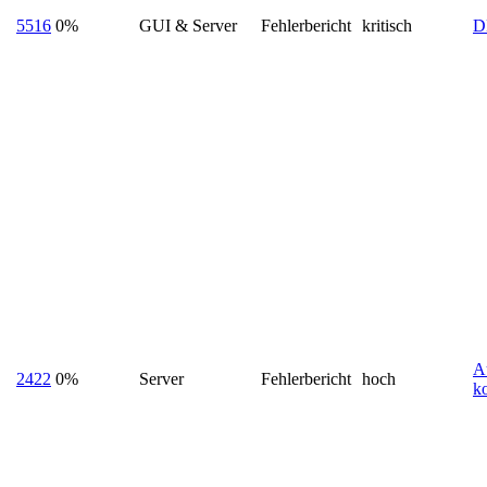
5516
0%
GUI & Server
Fehlerbericht
kritisch
D
A
2422
0%
Server
Fehlerbericht
hoch
ko