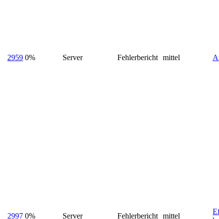
2959
0%
Server
Fehlerbericht
mittel
Au
Ef
2997
0%
Server
Fehlerbericht
mittel