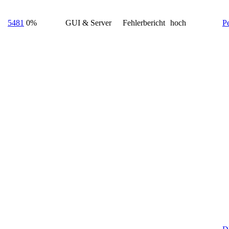
5481
0%
GUI & Server
Fehlerbericht
hoch
P