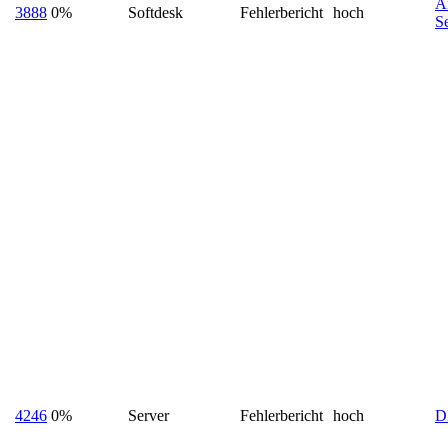
Ä
3888
0%
Softdesk
Fehlerbericht
hoch
S
4246
0%
Server
Fehlerbericht
hoch
D