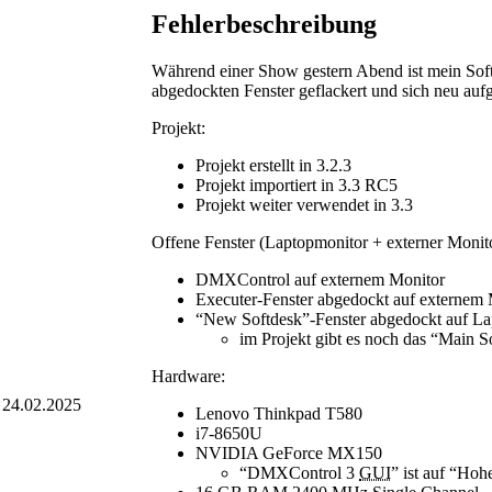
Fehlerbeschreibung
Während einer Show gestern Abend ist mein Softd
abgedockten Fenster geflackert und sich neu auf
Projekt:
Projekt erstellt in 3.2.3
Projekt importiert in 3.3 RC5
Projekt weiter verwendet in 3.3
Offene Fenster (Laptopmonitor + externer Monito
DMXControl auf externem Monitor
Executer-Fenster abgedockt auf externem 
“New Softdesk”-Fenster abgedockt auf La
im Projekt gibt es noch das “Main S
Hardware:
24.02.2025
Lenovo Thinkpad T580
i7-8650U
NVIDIA GeForce MX150
“DMXControl 3
GUI
” ist auf “Hoh