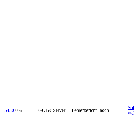
Sof
5430
0%
GUI & Server
Fehlerbericht
hoch
wä