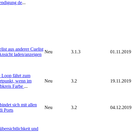
endigung de
...
list aus anderer Cuelist
Neu
3.1.3
01.11.2019
Ansicht laden/anzeigen
 Loop fährt zum
rtpunkt, wenn im
Neu
3.2
19.11.2019
bkreis Farbe
...
bindet sich mit allen
Neu
3.2
04.12.2019
i Ports
bersichtlichkeit und