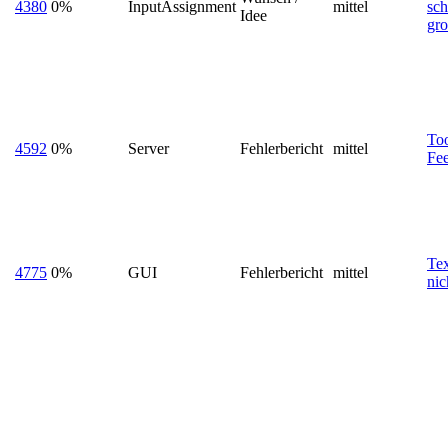
4380
0%
InputAssignment
mittel
sch
Idee
gr
To
4592
0%
Server
Fehlerbericht
mittel
Fe
Te
4775
0%
GUI
Fehlerbericht
mittel
nic