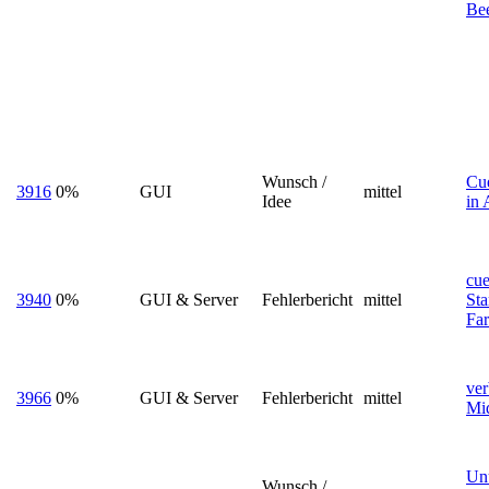
Be
Wunsch /
Cue
3916
0%
GUI
mittel
Idee
in 
cue
3940
0%
GUI & Server
Fehlerbericht
mittel
Sta
Far
ver
3966
0%
GUI & Server
Fehlerbericht
mittel
Mid
Unü
Wunsch /