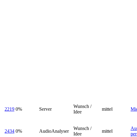
Wunsch /
2219
0%
Server
mittel
Mid
Idee
Wunsch /
Aud
2434
0%
AudioAnalyser
mittel
Idee
per