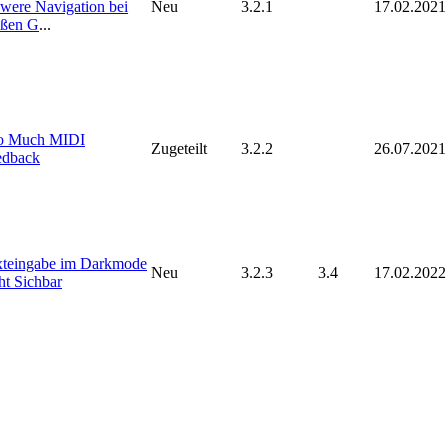
were Navigation bei
Neu
3.2.1
17.02.2021
oßen G
...
o Much MIDI
Zugeteilt
3.2.2
26.07.2021
edback
xteingabe im Darkmode
Neu
3.2.3
3.4
17.02.2022
ht Sichbar