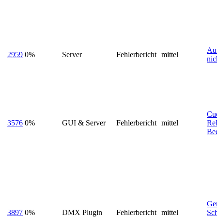
Aut
2959
0%
Server
Fehlerbericht
mittel
nic
Cue
3576
0%
GUI & Server
Fehlerbericht
mittel
Re
Be
Ge
3897
0%
DMX Plugin
Fehlerbericht
mittel
Sch