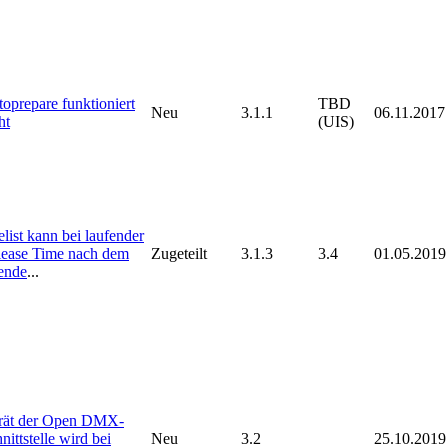
oprepare funktioniert
TBD
Neu
3.1.1
06.11.2017
ht
(UIS)
list kann bei laufender
lease Time nach dem
Zugeteilt
3.1.3
3.4
01.05.2019
ende
...
rät der Open DMX-
nittstelle wird bei
Neu
3.2
25.10.2019