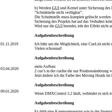
b) Werden
GUI
und Kernel unter Sicherung des 
“Schnittstelle nicht verfügbar”.
Die Schnittstelle muss komplett gelöscht werden
Sicherung des Projekts hat auf das Verhalten kein
Wird nur die
GUI
beendet, tritt der Effekt nicht
Aufgabenbeschreibung
01.11.2019
Ich bitte um die Möglichkeit, eine CueList nicht
Vielen schonmal!
Aufgabenbeschreibung
mein Aufbau:
03.04.2020
2 cue’s in der cuelist die nur Positionsänderun
Jetzt ändere ich die Farbe des Moving Heads im 
Aufgabenbeschreibung
09.01.2020
Wenn DMXControl 3.2 läuft, verbindet es sich mi
Aufgabenbeschreibung
Es fehlt eine Kamerasteuerung wie in der Stagev