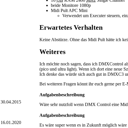
16
GB
RAM 2400
MHz
Single Channel
beide Monitore 1080p
Midi Pult APC Mini
Verwendet um Executer steuern, ein
Erwartetes Verhalten
Keine Abstürze. Ohne das Midi Pult hätte ich ke
Weiteres
Ich möchte noch sagen, dass ich DMXControl als 
(pico und ultra light). Wenn ich dort eine neue S
Ich denke das würde sich auch gut in DMXC3 ums
Bei weiteren Fragen könnt ihr euch gerne per E-M
Aufgabenbeschreibung
30.04.2015
Wäre sehr nutzfoll wenn DMX Control eine Midi
Aufgabenbeschreibung
16.01.2020
Es wäre super wenn es in Zukunft möglich wäre 