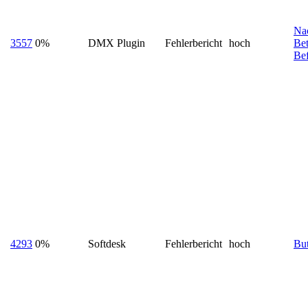
Na
3557
0%
DMX Plugin
Fehlerbericht
hoch
Be
Bef
4293
0%
Softdesk
Fehlerbericht
hoch
Bu