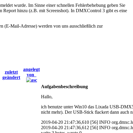
s gemeldet wurde. Im Sinne einer schnellen Fehlerbehebung geben Sie
em Report hinzu (z.B. mit Screenshot). In DMXControl 3 gibt es eine
en (E-Mail-Adresse) werden von uns ausschließlich zur
angelegt
zuletzt
von
geändert
Aufgabenbeschreibung
Hallo,
ich benutze unter Win10 das Lixada USB-DMX512
nicht mehr). Der USB-Stick flackert dann auch n
2019-04-20 21:47:36,610 [56] INFO org.dmxc.
2019-04-20 21:47:36,612 [56] INFO org.dmxc
write 3 bytes, wrote 0