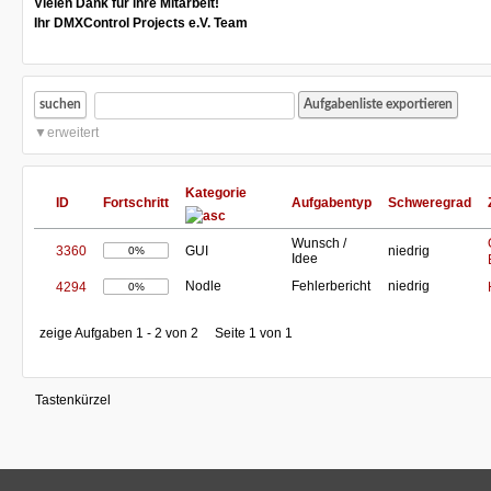
Vielen Dank für ihre Mitarbeit!
Ihr DMXControl Projects e.V. Team
suchen
erweitert
Kategorie
ID
Fortschritt
Aufgabentyp
Schweregrad
Wunsch /
3360
GUI
niedrig
0%
Idee
Nodle
Fehlerbericht
niedrig
4294
0%
zeige Aufgaben 1 - 2 von 2
Seite 1 von 1
Tastenkürzel