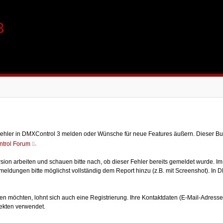
3
 Fehler in DMXControl 3 melden oder Wünsche für neue Features äußern. Dieser Bu
.
trol Forum
Version arbeiten und schauen bitte nach, ob dieser Fehler bereits gemeldet wurde. 
ldungen bitte möglichst vollständig dem Report hinzu (z.B. mit Screenshot). In DMX
n möchten, lohnt sich auch eine Registrierung. Ihre Kontaktdaten (E-Mail-Adres
ekten verwendet.