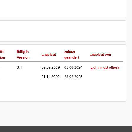
fft
fällig in
zuletzt
angelegt
angelegt von
ion
Version
geändert
3
3.4
02.02.2019
01.08.2024
LightningBrothers
1
21.11.2020
28.02.2025