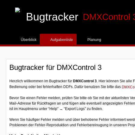
Bugtracker
DMXControl 
Überblick
Planung
Aufgabenliste
Bugtracker für DMXControl 3
Herzlich willkommen im Bugtracker für
DMXControl 3
. Hier können Sie alle
Bedienung oder bei fehlerhaften DDFs. Dafür benutzen Sie bitte das
DMXCon
Bevor Sie einen Fehler melden, prüfen Sie bitte ob Sie mit der aktuellsten 
Mail-Adresse für Rückfragen an und fügen alle eventuell angezeigten Fehlerme
ist im Hauptmenu unter “Help” → “Export Logs” zu finden.
Wenn Sie häufiger Fehler melden und über behobene Fehler informiert werde
Problemen der Fehler-Reproduktion und Fehlerbereinugung in unseren Proj