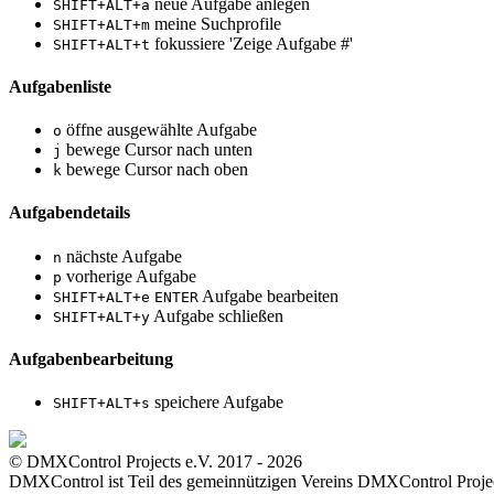
neue Aufgabe anlegen
SHIFT+ALT+a
meine Suchprofile
SHIFT+ALT+m
fokussiere 'Zeige Aufgabe #'
SHIFT+ALT+t
Aufgabenliste
öffne ausgewählte Aufgabe
o
bewege Cursor nach unten
j
bewege Cursor nach oben
k
Aufgabendetails
nächste Aufgabe
n
vorherige Aufgabe
p
Aufgabe bearbeiten
SHIFT+ALT+e
ENTER
Aufgabe schließen
SHIFT+ALT+y
Aufgabenbearbeitung
speichere Aufgabe
SHIFT+ALT+s
© DMXControl Projects e.V. 2017 - 2026
DMXControl ist Teil des gemein­nützigen Vereins DMXControl Projec