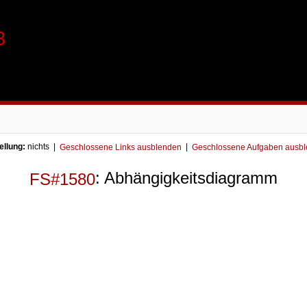
3
ellung:
nichts |
|
Geschlossene Links ausblenden
Geschlossene Aufgaben ausb
: Abhängigkeitsdiagramm
FS#1580