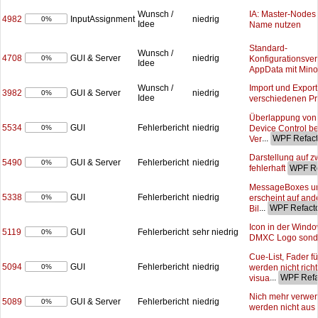
IA: Master-Nodes 
Wunsch /
4982
InputAssignment
niedrig
0%
Idee
Name nutzen
Standard-
Wunsch /
4708
GUI & Server
niedrig
Konfigurationsver
0%
Idee
AppData mit Mino
Import und Expor
Wunsch /
3982
GUI & Server
niedrig
0%
Idee
verschiedenen Pr
Überlappung von 
5534
GUI
Fehlerbericht
niedrig
Device Control be
0%
...
Ver
Darstellung auf z
5490
GUI & Server
Fehlerbericht
niedrig
0%
fehlerhaft
MessageBoxes un
5338
GUI
Fehlerbericht
niedrig
erscheint auf an
0%
...
Bil
Icon in der Windo
5119
GUI
Fehlerbericht
sehr niedrig
0%
DMXC Logo sond
Cue-List, Fader f
5094
GUI
Fehlerbericht
niedrig
werden nicht richt
0%
...
visua
Nich mehr verwe
5089
GUI & Server
Fehlerbericht
niedrig
0%
werden nicht aus 