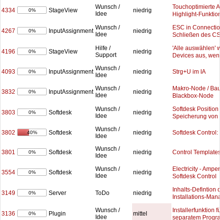
Touchoptimierte Al
Wunsch /
4334
StageView
niedrig
0%
Idee
Highlight-Funktio
ESC in Connecti
Wunsch /
4267
InputAssignment
niedrig
0%
Idee
Schließen des CS
'Alle auswählen' w
Hilfe /
4196
StageView
niedrig
0%
Support
Devices aus, wen
Wunsch /
4093
Strg+U im IA
InputAssignment
niedrig
0%
Idee
Makro-Node / Ba
Wunsch /
3832
InputAssignment
niedrig
0%
Idee
Blackbox-Node
Softdesk Position 
Wunsch /
3803
Softdesk
niedrig
0%
Idee
Speicherung von 
Wunsch /
3802
Softdesk Control:
Softdesk
niedrig
40%
Idee
Wunsch /
3801
Control Templates
Softdesk
niedrig
0%
Idee
Electricity - Ampe
Wunsch /
3554
Softdesk
niedrig
0%
Idee
Softdesk Control
Inhalts-Defintion d
3149
Server
ToDo
niedrig
0%
Installations-Man
Installerfunktion f
Wunsch /
3136
Plugin
mittel
0%
Idee
separatem Prog