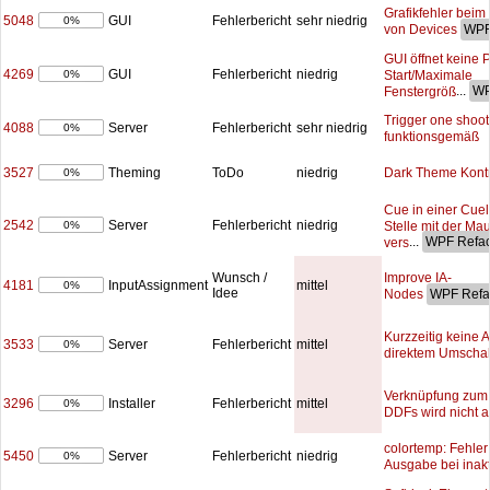
Grafikfehler be
5048
GUI
Fehlerbericht
sehr niedrig
0%
von Devices
GUI öffnet keine 
4269
GUI
Fehlerbericht
niedrig
Start/Maximale
0%
...
Fenstergröß
Trigger one shoot 
4088
Server
Fehlerbericht
sehr niedrig
0%
funktionsgemäß
3527
Dark Theme Kontr
Theming
ToDo
niedrig
0%
Cue in einer Cueli
2542
Server
Fehlerbericht
niedrig
Stelle mit der Ma
0%
...
vers
Improve IA-
Wunsch /
4181
InputAssignment
mittel
0%
Idee
Nodes
Kurzzeitig keine 
3533
Server
Fehlerbericht
mittel
0%
direktem Umschal
Verknüpfung zum
3296
Installer
Fehlerbericht
mittel
0%
DDFs wird nicht 
colortemp: Fehle
5450
Server
Fehlerbericht
niedrig
0%
Ausgabe bei inak