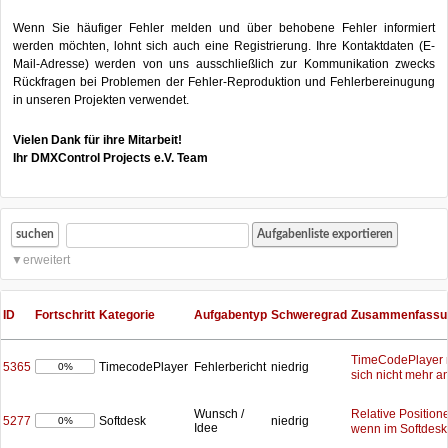
Wenn Sie häufiger Fehler melden und über behobene Fehler informiert
werden möchten, lohnt sich auch eine Registrierung. Ihre Kontaktdaten (E-
Mail-Adresse) werden von uns ausschließlich zur Kommunikation zwecks
Rückfragen bei Problemen der Fehler-Reproduktion und Fehlerbereinugung
in unseren Projekten verwendet.
Vielen Dank für ihre Mitarbeit!
Ihr DMXControl Projects e.V. Team
suchen
erweitert
ID
Fortschritt
Kategorie
Aufgabentyp
Schweregrad
Zusammenfassu
TimeCodePlayer r
5365
TimecodePlayer
Fehlerbericht
niedrig
0%
sich nicht mehr 
Relative Position
Wunsch /
5277
Softdesk
niedrig
0%
Idee
wenn im Softdesk