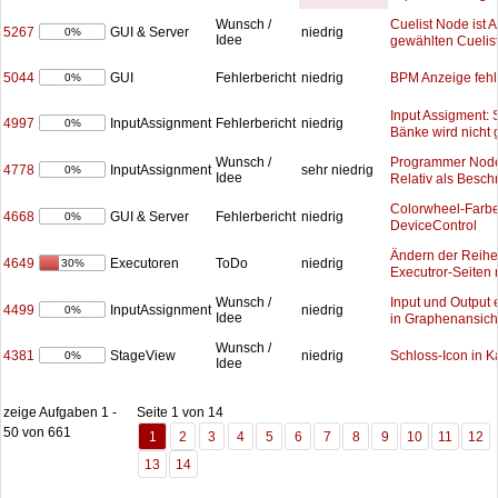
Cuelist Node ist 
Wunsch /
5267
GUI & Server
niedrig
0%
Idee
gewählten Cuelist
5044
BPM Anzeige fehl
GUI
Fehlerbericht
niedrig
0%
Input Assigment: 
4997
InputAssignment
Fehlerbericht
niedrig
0%
Bänke wird nicht 
Programmer Node:
Wunsch /
4778
InputAssignment
sehr niedrig
0%
Idee
Relativ als Besch
Colorwheel-Farbe 
4668
GUI & Server
Fehlerbericht
niedrig
0%
DeviceControl
Ändern der Reihe
4649
Executoren
ToDo
niedrig
30%
Executror-Seiten 
Input und Output 
Wunsch /
4499
InputAssignment
niedrig
0%
Idee
in Graphenansicht
Wunsch /
4381
Schloss-Icon in 
StageView
niedrig
0%
Idee
zeige Aufgaben 1 -
Seite 1 von 14
50 von 661
1
2
3
4
5
6
7
8
9
10
11
12
13
14