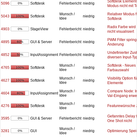
Softdesk Elemente
5096
Softdesk
Fehlerbericht
niedrig
0%
Modus nicht mit 
Relativer Modus f
Wunsch /
5043
Softdesk
niedrig
100%
Idee
Softdesk
Radix Farbe wird
4903
StageView
Fehlerbericht
niedrig
0%
nicht visualisiert
PWM Filter spring
4895
GUI & Server
Fehlerbericht
niedrig
60%
Änderung
Undefinierter Zus
4852
InputAssignment
Fehlerbericht
niedrig
50%
diversen Input-T
Softdesk - Neues 
Wunsch /
4765
Softdesk
niedrig
100%
Idee
Farbauswahl
Visibility Option f
Wunsch /
4627
Softdesk
niedrig
100%
Idee
Elemente
Compare Node: In
Wunsch /
4604
InputAssignment
niedrig
80%
Idee
Val-Eingang erwe
Wunsch /
4276
Featurewünsche 
Softdesk
niedrig
100%
Idee
Gefanntes Delay f
3595
GUI & Server
Fehlerbericht
niedrig
0%
One Shot nicht
Wunsch /
3281
Optimierung Spei
GUI
niedrig
0%
Idee