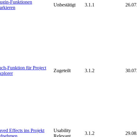
lugin-Funktionen
Unbestätigt
3.1.1
26.07
arkieren
uch-Funktion für Project
Zugeteilt
3.1.2
30.07
xplorer
ved Effects ins Projekt
Usability
3.1.2
29.08
ufnehmen
Relevant