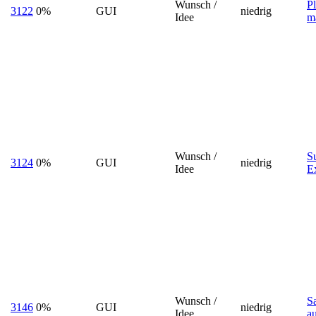
Wunsch /
P
3122
0%
GUI
niedrig
Idee
m
Wunsch /
S
3124
0%
GUI
niedrig
Idee
E
Wunsch /
Sa
3146
0%
GUI
niedrig
Idee
a