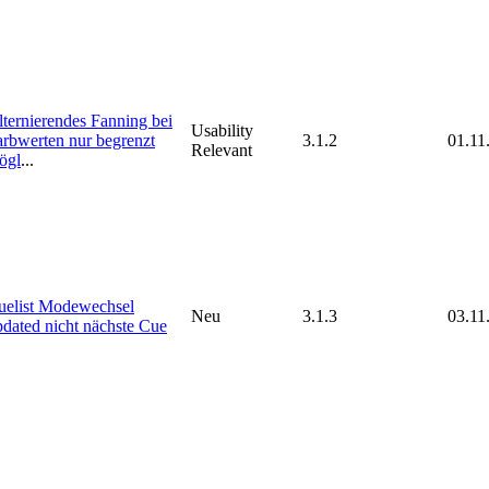
lternierendes Fanning bei
Usability
arbwerten nur begrenzt
3.1.2
01.11
Relevant
ögl
...
uelist Modewechsel
Neu
3.1.3
03.11
pdated nicht nächste Cue