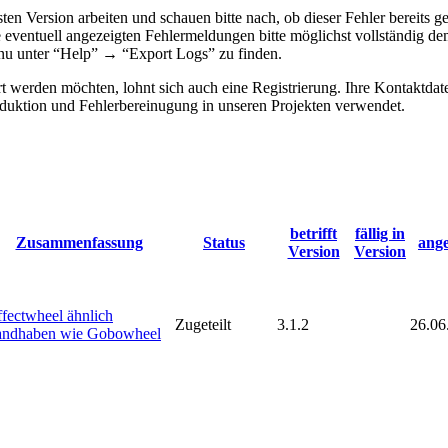
lsten Version arbeiten und schauen bitte nach, ob dieser Fehler bereit
e eventuell angezeigten Fehlermeldungen bitte möglichst vollständig d
menu unter “Help” → “Export Logs” zu finden.
 werden möchten, lohnt sich auch eine Registrierung. Ihre Kontaktdat
ktion und Fehlerbereinugung in unseren Projekten verwendet.
betrifft
fällig in
Zusammenfassung
Status
ange
Version
Version
ffectwheel ähnlich
Zugeteilt
3.1.2
26.06
andhaben wie Gobowheel