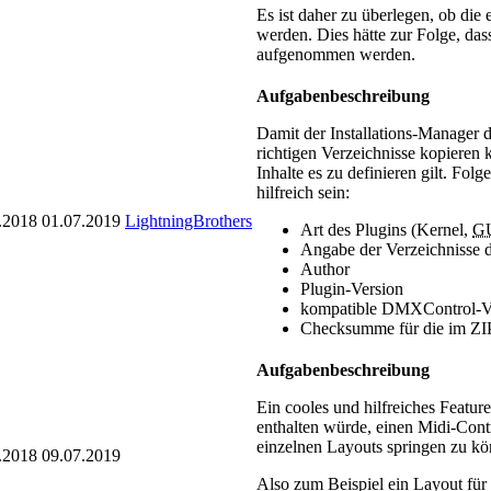
Es ist daher zu überlegen, ob die 
werden. Dies hätte zur Folge, das
aufgenommen werden.
Aufgabenbeschreibung
Damit der Installations-Manager 
richtigen Verzeichnisse kopieren k
Inhalte es zu definieren gilt. Fo
hilfreich sein:
.2018
01.07.2019
LightningBrothers
Art des Plugins (Kernel,
G
Angabe der Verzeichnisse 
Author
Plugin-Version
kompatible DMXControl-V
Checksumme für die im ZIP
Aufgabenbeschreibung
Ein cooles und hilfreiches Featur
enthalten würde, einen Midi-Cont
einzelnen Layouts springen zu kö
.2018
09.07.2019
Also zum Beispiel ein Layout für