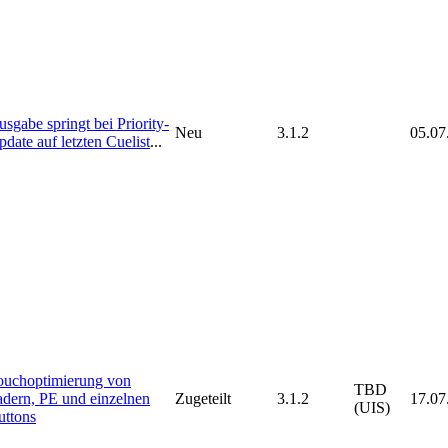
sgabe springt bei Priority-
Neu
3.1.2
05.07
date auf letzten Cuelist
...
ouchoptimierung von
TBD
adern, PE und einzelnen
Zugeteilt
3.1.2
17.07
(UIS)
uttons