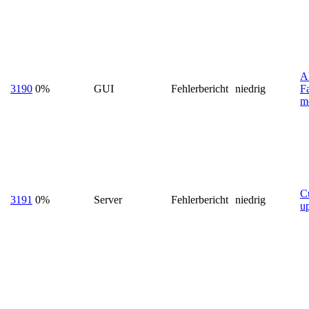
A
3190
0%
GUI
Fehlerbericht
niedrig
F
m
C
3191
0%
Server
Fehlerbericht
niedrig
u