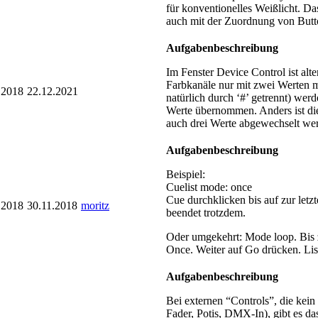
für konventionelles Weißlicht. D
auch mit der Zuordnung von Butto
Aufgabenbeschreibung
Im Fenster Device Control ist alt
Farbkanäle nur mit zwei Werten 
.2018
22.12.2021
natürlich durch ‘#’ getrennt) wer
Werte übernommen. Anders ist di
auch drei Werte abgewechselt werd
Aufgabenbeschreibung
Beispiel:
Cuelist mode: once
Cue durchklicken bis auf zur let
.2018
30.11.2018
moritz
beendet trotzdem.
Oder umgekehrt: Mode loop. Bis 
Once. Weiter auf Go drücken. List
Aufgabenbeschreibung
Bei externen “Controls”, die kein
Fader, Potis, DMX-In), gibt es d