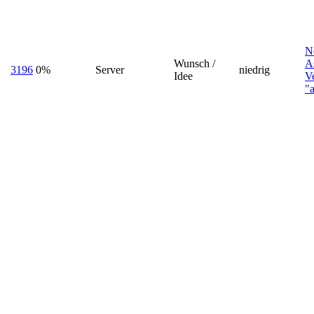
N
Wunsch /
A
3196
0%
Server
niedrig
Idee
V
"