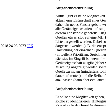
Aufgabenbeschreibung
Aktuell gibt es keine Möglichkeit
aktuell eine Eigenschaft eines Gerä
daher ein neues Fenster geben, w
alle Geräteeigenschaften auflistet
diesem Fenster die generelle Au
Quellen etwas z.B. auf eine MH-Po
Liste dargestellt werden. Dabei s
.2018
24.03.2023
JPK
dargestellt werden (z.B. die ents
Darstellung der einzelnen Quellen
(virtuellen) Prioritäten. Sprich hi
nächstes im Eingriff ist, wenn die
Geräteeigenschaft ausgibt (daher v
Mischung angezeigt werden sollte)
Quelle zu muten (mindestens fol
dauerhaft muten) und die Reihen
anzupassen (dann aber evtl. auch 
Aufgabenbeschreibung
Es sollte eine Möglichkeit geben, 
solche zu identifizieren. Hinterg
Executors in das Input Assignment 