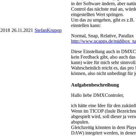
in der Software ändern, aber natür
Control das nächste mal an, würde
eingestellten Wert springen.
Um das zu umgehen, gibt es z.B.
einstellen kann:
.2018
26.11.2021
StefanKrupop
Normal, Snap, Relative, Parallax
http://www.ucapps.de/midibox_tut
Diese Einstellung auch in DMXC 
kein Feedback gibt, also auch das
kann) wäre für mich sehr sinnvoll
Wahrscheinlich reicht es, das p
können, also nicht unbedingt für j
Aufgabenbeschreibung
Hallo liebe DMXControler,
ich hätte eine Idee für den zukü
Wenn im TICOP (faule Bezeichn
abgespielt wird, soll dieser ja ve
abspulen.
Gleichzeitig könnten in dem Playe
DAW) integriert werden, in dene