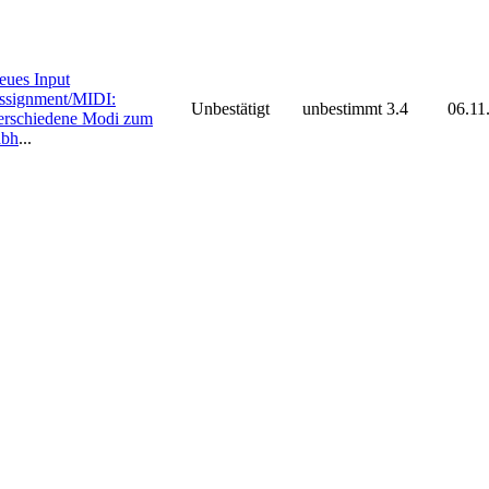
eues Input
ssignment/MIDI:
Unbestätigt
unbestimmt
3.4
06.11
erschiedene Modi zum
abh
...