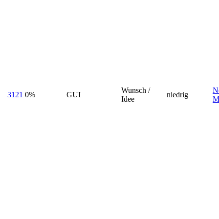
Wunsch /
N
3121
0%
GUI
niedrig
Idee
M