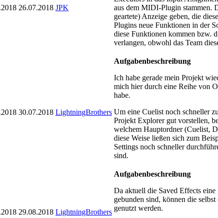
.2018
26.07.2018
JPK
aus dem MIDI-Plugin stammen. Da
geartete) Anzeige geben, die dies
Plugins neue Funktionen in der So
diese Funktionen kommen bzw. di
verlangen, obwohl das Team diese
Aufgabenbeschreibung
Ich habe gerade mein Projekt wie
mich hier durch eine Reihe von Ord
habe.
Um eine Cuelist noch schneller zu
.2018
30.07.2018
LightningBrothers
Projekt Explorer gut vorstellen, 
welchem Hauptordner (Cuelist, De
diese Weise ließen sich zum Beis
Settings noch schneller durchführ
sind.
Aufgabenbeschreibung
Da aktuell die Saved Effects ein
gebunden sind, können die selbst 
genutzt werden.
.2018
29.08.2018
LightningBrothers