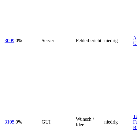
Au
3099
0%
Server
Fehlerbericht
niedrig
Up
T
Wunsch /
3105
0%
GUI
niedrig
F
Idee
B