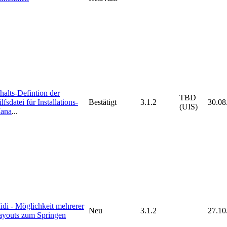
halts-Defintion der
TBD
lfsdatei für Installations-
Bestätigt
3.1.2
30.08
(UIS)
ana
...
idi - Möglichkeit mehrerer
Neu
3.1.2
27.10
ayouts zum Springen