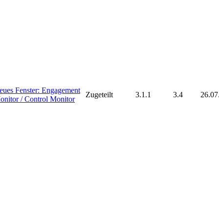
eues Fenster: Engagement
Zugeteilt
3.1.1
3.4
26.07
onitor / Control Monitor