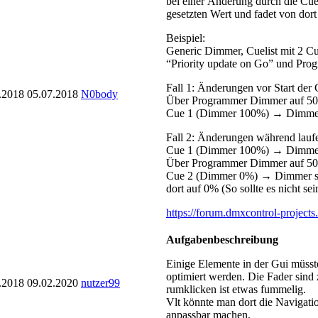
bei einer Änderung durch die Cuel
gesetzten Wert und fadet von dor
Beispiel:
Generic Dimmer, Cuelist mit 2 
“Priority update on Go” und Pro
Fall 1: Änderungen vor Start der 
.2018
05.07.2018
N0body
Über Programmer Dimmer auf 5
Cue 1 (Dimmer 100%) → Dimmer f
Fall 2: Änderungen während laufe
Cue 1 (Dimmer 100%) → Dimm
Über Programmer Dimmer auf 
Cue 2 (Dimmer 0%) → Dimmer spr
dort auf 0% (So sollte es nicht sei
https://forum.dmxcontrol-project
Aufgabenbeschreibung
Einige Elemente in der Gui müsst
optimiert werden. Die Fader sind
.2018
09.02.2020
nutzer99
rumklicken ist etwas fummelig.
Vlt könnte man dort die Navigati
anpassbar machen.