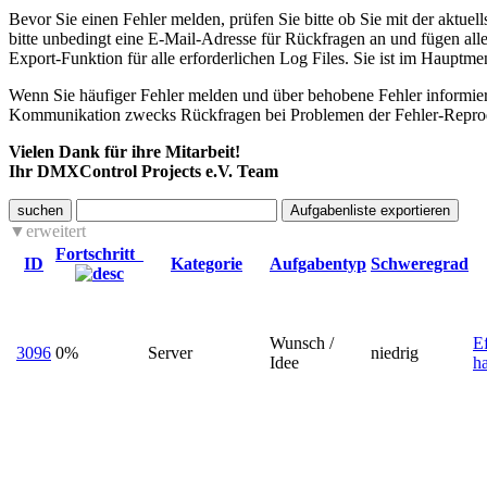
Bevor Sie einen Fehler melden, prüfen Sie bitte ob Sie mit der aktuel
bitte unbedingt eine E-Mail-Adresse für Rückfragen an und fügen all
Export-Funktion für alle erforderlichen Log Files. Sie ist im Haupt
Wenn Sie häufiger Fehler melden und über behobene Fehler informiert
Kommunikation zwecks Rückfragen bei Problemen der Fehler-Reprodu
Vielen Dank für ihre Mitarbeit!
Ihr DMXControl Projects e.V. Team
suchen
erweitert
Fortschritt
ID
Kategorie
Aufgabentyp
Schweregrad
Wunsch /
E
3096
0%
Server
niedrig
Idee
h