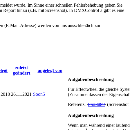
s gemeldet wurde. Im Sinne einer schnellen Fehlerbehebung geben Sie
em Report hinzu (z.B. mit Screenshot). In DMXControl 3 gibt es eine
en (E-Mail-Adresse) werden von uns ausschließlich zur
zuletzt
legt
angelegt von
geändert
Aufgabenbeschreibung
Für Effectwheel die gleiche Sys
.2018
26.11.2021
Soon5
(Zusammenfassen der Eigenschaft
Referenz:
FS#3089
(Screenshot
Aufgabenbeschreibung
Wenn man während einer laufenden