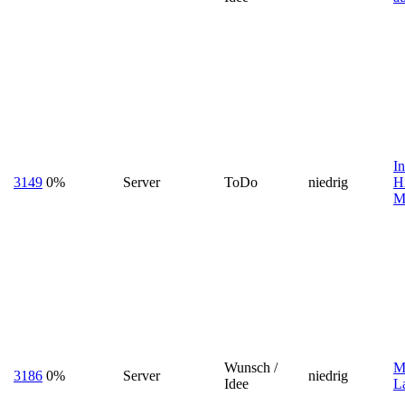
In
3149
0%
Server
ToDo
niedrig
Hi
M
Wunsch /
M
3186
0%
Server
niedrig
Idee
L