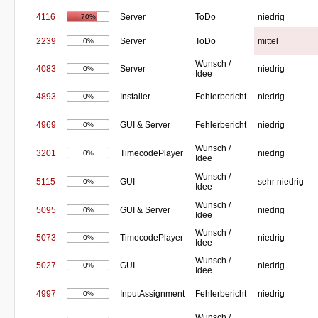
4116
Server
ToDo
niedrig
70%
2239
Server
ToDo
mittel
0%
Wunsch /
4083
Server
niedrig
0%
Idee
4893
Installer
Fehlerbericht
niedrig
0%
4969
GUI & Server
Fehlerbericht
niedrig
0%
Wunsch /
3201
TimecodePlayer
niedrig
0%
Idee
Wunsch /
5115
GUI
sehr niedrig
0%
Idee
Wunsch /
5095
GUI & Server
niedrig
0%
Idee
Wunsch /
5073
TimecodePlayer
niedrig
0%
Idee
Wunsch /
5027
GUI
niedrig
0%
Idee
4997
InputAssignment
Fehlerbericht
niedrig
0%
Wunsch /