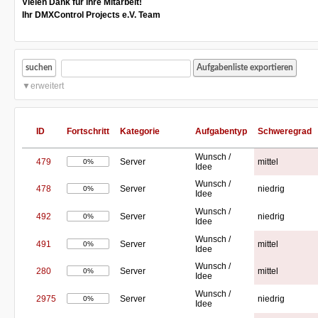
Vielen Dank für ihre Mitarbeit!
Ihr DMXControl Projects e.V. Team
suchen
erweitert
ID
Fortschritt
Kategorie
Aufgabentyp
Schweregrad
Wunsch /
479
Server
mittel
0%
Idee
Wunsch /
478
Server
niedrig
0%
Idee
Wunsch /
492
Server
niedrig
0%
Idee
Wunsch /
491
Server
mittel
0%
Idee
Wunsch /
280
Server
mittel
0%
Idee
Wunsch /
2975
Server
niedrig
0%
Idee