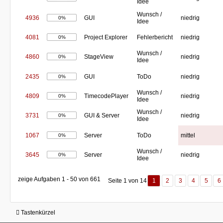
Idee
Wunsch /
4936
GUI
niedrig
0%
Idee
4081
Project Explorer
Fehlerbericht
niedrig
0%
Wunsch /
4860
StageView
niedrig
0%
Idee
2435
GUI
ToDo
niedrig
0%
Wunsch /
4809
TimecodePlayer
niedrig
0%
Idee
Wunsch /
3731
GUI & Server
niedrig
0%
Idee
1067
Server
ToDo
mittel
0%
Wunsch /
3645
Server
niedrig
0%
Idee
zeige Aufgaben 1 - 50 von 661
Seite 1 von 14
1
2
3
4
5
6
Tastenkürzel