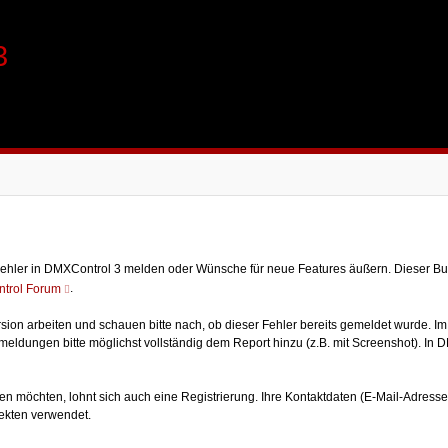
3
 Fehler in DMXControl 3 melden oder Wünsche für neue Features äußern. Dieser Bu
.
trol Forum
Version arbeiten und schauen bitte nach, ob dieser Fehler bereits gemeldet wurde. 
ldungen bitte möglichst vollständig dem Report hinzu (z.B. mit Screenshot). In DMX
n möchten, lohnt sich auch eine Registrierung. Ihre Kontaktdaten (E-Mail-Adres
ekten verwendet.