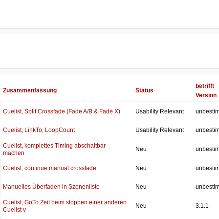
betrifft
Zusammenfassung
Status
Version
Cuelist, Split Crossfade (Fade A/B & Fade X)
Usability Relevant
unbesti
Cuelist, LinkTo, LoopCount
Usability Relevant
unbesti
Cuelist, komplettes Timing abschaltbar
Neu
unbesti
machen
Cuelist, continue manual crossfade
Neu
unbesti
Manuelles Überfaden in Szenenliste
Neu
unbesti
Cuelist, GoTo Zeit beim stoppen einer anderen
Neu
3.1.1
...
Cuelist v