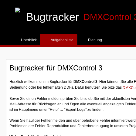
Bugtracker
DMXControl 
Überblick
Planung
Aufgabenliste
Bugtracker für DMXControl 3
Herzlich willkommen im Bugtracker für
DMXControl 3
. Hier können Sie alle
Bedienung oder bei fehlerhaften DDFs. Dafür benutzen Sie bitte das
DMXCon
Bevor Sie einen Fehler melden, prüfen Sie bitte ob Sie mit der aktuellsten 
Mail-Adresse für Rückfragen an und fügen alle eventuell angezeigten Fehlerme
ist im Hauptmenu unter “Help” → “Export Logs” zu finden.
Wenn Sie häufiger Fehler melden und über behobene Fehler informiert werde
Problemen der Fehler-Reproduktion und Fehlerbereinugung in unseren Proj