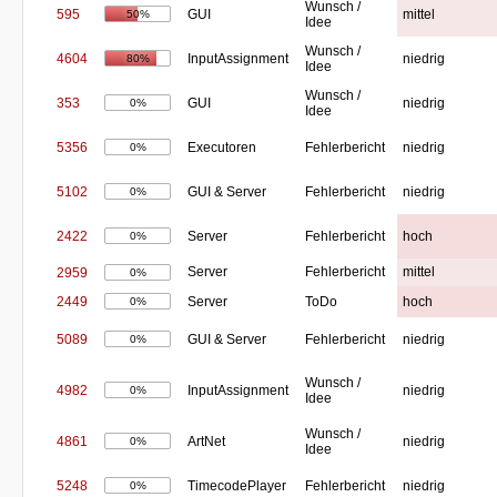
Wunsch /
595
GUI
mittel
50%
Idee
Wunsch /
4604
InputAssignment
niedrig
80%
Idee
Wunsch /
353
GUI
niedrig
0%
Idee
5356
Executoren
Fehlerbericht
niedrig
0%
5102
GUI & Server
Fehlerbericht
niedrig
0%
2422
Server
Fehlerbericht
hoch
0%
Server
Fehlerbericht
mittel
2959
0%
2449
Server
ToDo
hoch
0%
5089
GUI & Server
Fehlerbericht
niedrig
0%
Wunsch /
4982
InputAssignment
niedrig
0%
Idee
Wunsch /
4861
ArtNet
niedrig
0%
Idee
5248
TimecodePlayer
Fehlerbericht
niedrig
0%