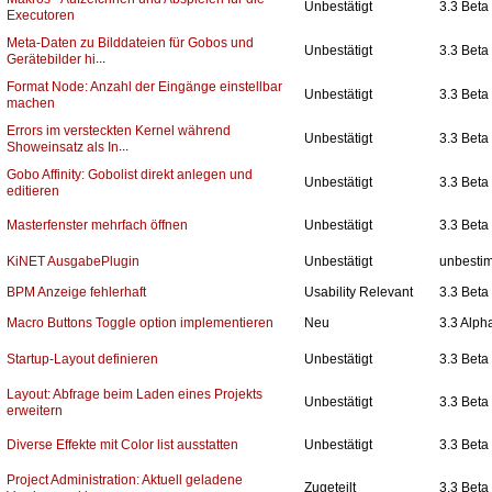
Unbestätigt
3.3 Beta
Executoren
Meta-Daten zu Bilddateien für Gobos und
Unbestätigt
3.3 Beta
...
Gerätebilder hi
Format Node: Anzahl der Eingänge einstellbar
Unbestätigt
3.3 Beta
machen
Errors im versteckten Kernel während
Unbestätigt
3.3 Beta
...
Showeinsatz als In
Gobo Affinity: Gobolist direkt anlegen und
Unbestätigt
3.3 Beta
editieren
Masterfenster mehrfach öffnen
Unbestätigt
3.3 Beta
KiNET AusgabePlugin
Unbestätigt
unbesti
BPM Anzeige fehlerhaft
Usability Relevant
3.3 Beta
Macro Buttons Toggle option implementieren
Neu
3.3 Alph
Startup-Layout definieren
Unbestätigt
3.3 Beta
Layout: Abfrage beim Laden eines Projekts
Unbestätigt
3.3 Beta
erweitern
Diverse Effekte mit Color list ausstatten
Unbestätigt
3.3 Beta
Project Administration: Aktuell geladene
Zugeteilt
3.3 Beta