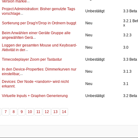
...
Version markie
Project Administration: Bisher genutzte Tags
Unbestätigt
3.3 Beta
...
vorschlage
3.2.1 Be
Sortierung per Drag'n'Drop in Ordnern buggt
Neu
x
Beim Anwählen einer Geräte Gruppe alle
Neu
3.2.3
...
angewählten Gerä
Loggen der gesamten Mouse und Keyboard-
Neu
3.0
...
Aktivität in der
Timecodeplayer Zoom per Tastastur
Unbestätigt
3.3 Beta
In den Device-Properties: Dimmerkurven nur
Neu
3.1.3
...
einstellbar,
Devices: Der Node <random> wird nicht
Neu
3.1
erkannt.
Virtuelle Inputs + Graphen Generierung
Unbestätigt
3.2 Beta
7
8
9
10
11
12
13
14