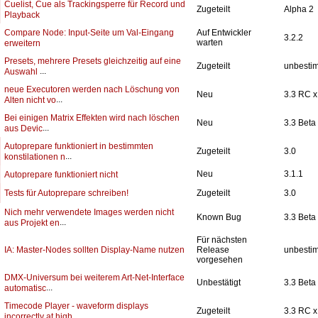
Cuelist, Cue als Trackingsperre für Record und
Zugeteilt
Alpha 2
Playback
Compare Node: Input-Seite um Val-Eingang
Auf Entwickler
3.2.2
warten
erweitern
Presets, mehrere Presets gleichzeitig auf eine
Zugeteilt
unbesti
...
Auswahl
neue Executoren werden nach Löschung von
Neu
3.3 RC x
...
Alten nicht vo
Bei einigen Matrix Effekten wird nach löschen
Neu
3.3 Beta
...
aus Devic
Autoprepare funktioniert in bestimmten
Zugeteilt
3.0
...
konstilationen n
Neu
3.1.1
Autoprepare funktioniert nicht
Tests für Autoprepare schreiben!
Zugeteilt
3.0
Nich mehr verwendete Images werden nicht
Known Bug
3.3 Beta
...
aus Projekt en
Für nächsten
IA: Master-Nodes sollten Display-Name nutzen
Release
unbesti
vorgesehen
DMX-Universum bei weiterem Art-Net-Interface
Unbestätigt
3.3 Beta
...
automatisc
Timecode Player - waveform displays
Zugeteilt
3.3 RC x
...
incorrectly at high