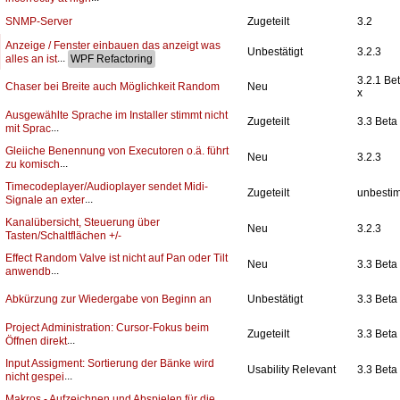
SNMP-Server
Zugeteilt
3.2
Anzeige / Fenster einbauen das anzeigt was
Unbestätigt
3.2.3
...
alles an ist
3.2.1 Be
Chaser bei Breite auch Möglichkeit Random
Neu
x
Ausgewählte Sprache im Installer stimmt nicht
Zugeteilt
3.3 Beta
...
mit Sprac
Gleiiche Benennung von Executoren o.ä. führt
Neu
3.2.3
...
zu komisch
Timecodeplayer/Audioplayer sendet Midi-
Zugeteilt
unbesti
...
Signale an exter
Kanalübersicht, Steuerung über
Neu
3.2.3
Tasten/Schaltflächen +/-
Effect Random Valve ist nicht auf Pan oder Tilt
Neu
3.3 Beta
...
anwendb
Abkürzung zur Wiedergabe von Beginn an
Unbestätigt
3.3 Beta
Project Administration: Cursor-Fokus beim
Zugeteilt
3.3 Beta
...
Öffnen direkt
Input Assigment: Sortierung der Bänke wird
Usability Relevant
3.3 Beta
...
nicht gespei
Makros - Aufzeichnen und Abspielen für die