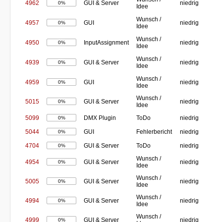
4962
GUI & Server
niedrig
0%
Idee
Wunsch /
4957
GUI
niedrig
0%
Idee
Wunsch /
4950
InputAssignment
niedrig
0%
Idee
Wunsch /
4939
GUI & Server
niedrig
0%
Idee
Wunsch /
4959
GUI
niedrig
0%
Idee
Wunsch /
5015
GUI & Server
niedrig
0%
Idee
5099
DMX Plugin
ToDo
niedrig
0%
5044
GUI
Fehlerbericht
niedrig
0%
4704
GUI & Server
ToDo
niedrig
0%
Wunsch /
4954
GUI & Server
niedrig
0%
Idee
Wunsch /
5005
GUI & Server
niedrig
0%
Idee
Wunsch /
4994
GUI & Server
niedrig
0%
Idee
Wunsch /
4999
GUI & Server
niedrig
0%