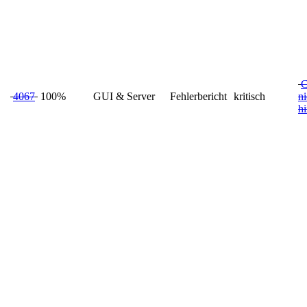
C
4067
100%
GUI & Server
Fehlerbericht
kritisch
ni
h