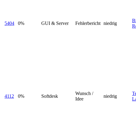
B
5404
0%
GUI & Server
Fehlerbericht
niedrig
R
Wunsch /
Te
4112
0%
Softdesk
niedrig
Idee
L