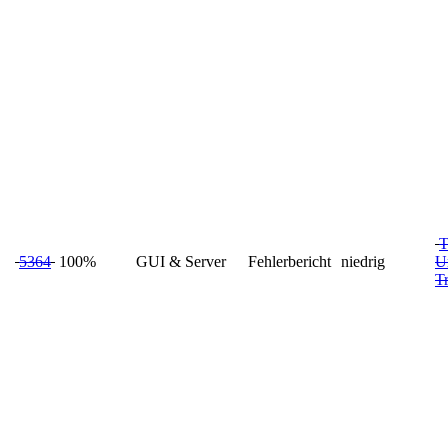
T
5364
100%
GUI & Server
Fehlerbericht
niedrig
U
Tr