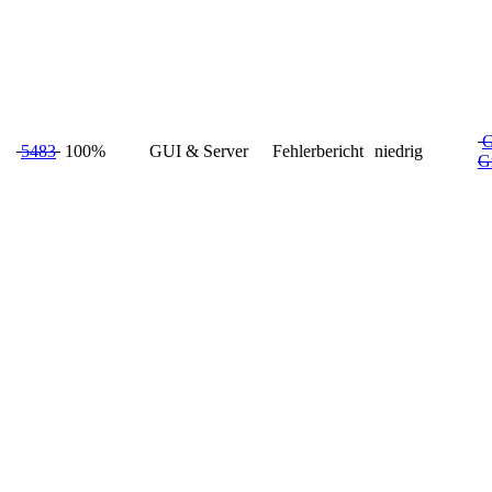
G
5483
100%
GUI & Server
Fehlerbericht
niedrig
G