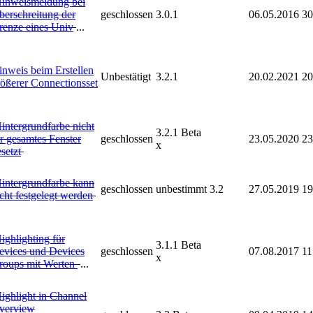
inweismeldung bei
berschreitung der
geschlossen
3.0.1
06.05.2016
30
renze eines Univ
...
inweis beim Erstellen
Unbestätigt
3.2.1
20.02.2021
20
rößerer Connectionsset
intergrundfarbe nicht
3.2.1 Beta
r gesamtes Fenster
geschlossen
23.05.2020
23
x
setzt
intergrundfarbe kann
geschlossen
unbestimmt
3.2
27.05.2019
19
cht festgelegt werden
ighlighting für
3.1.1 Beta
evices und Devices
geschlossen
07.08.2017
11
x
roups mit Werten
...
ighlight in Channel
verview