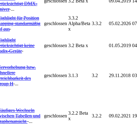
geschlossen
3.2 Beta x
09.04.2019
14
erücksichtigt DMX-
niver
...
ighlight für Position
3.3.2
apping standarmäßig
geschlossen
Alpha/Beta
3.3.2
05.02.2026
07
f aus
x
ighlight
rücksichtigt keine
geschlossen
3.2 Beta x
01.05.2019
04
adix-Geräte
ervorhebung bzw.
hnellere
geschlossen
3.1.3
3.2
29.11.2018
03
reichbarkeit des
roup H
...
äufiges Wechseln
3.2.2 Beta
wischen Tabellen und
geschlossen
3.2.2
09.02.2021
19
x
raphenansicht
...