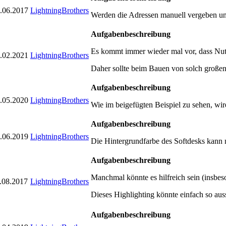
.06.2017
LightningBrothers
Werden die Adressen manuell vergeben un
Aufgabenbeschreibung
Es kommt immer wieder mal vor, dass Nutz
.02.2021
LightningBrothers
Daher sollte beim Bauen von solch großen
Aufgabenbeschreibung
.05.2020
LightningBrothers
Wie im beigefügten Beispiel zu sehen, wir
Aufgabenbeschreibung
.06.2019
LightningBrothers
Die Hintergrundfarbe des Softdesks kann n
Aufgabenbeschreibung
Manchmal könnte es hilfreich sein (insbe
.08.2017
LightningBrothers
Dieses Highlighting könnte einfach so aus
Aufgabenbeschreibung