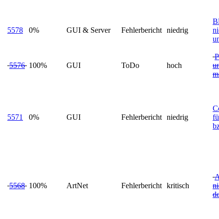
Bl
5578
0%
GUI & Server
Fehlerbericht
niedrig
ni
u
P
5576
100%
GUI
ToDo
hoch
un
mi
Co
5571
0%
GUI
Fehlerbericht
niedrig
fü
b
A
5568
100%
ArtNet
Fehlerbericht
kritisch
ni
de