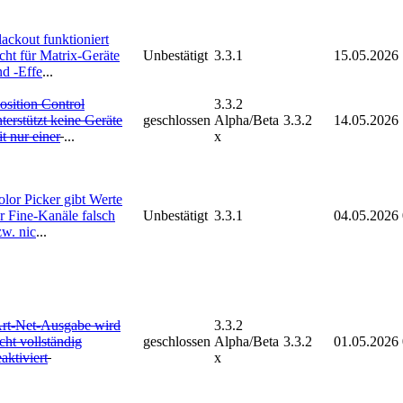
ackout funktioniert
cht für Matrix-Geräte
Unbestätigt
3.3.1
15.05.2026
nd -Effe
...
osition Control
3.3.2
terstützt keine Geräte
geschlossen
Alpha/Beta
3.3.2
14.05.2026
t nur einer
...
x
lor Picker gibt Werte
r Fine-Kanäle falsch
Unbestätigt
3.3.1
04.05.2026
zw. nic
...
rt-Net-Ausgabe wird
3.3.2
cht vollständig
geschlossen
Alpha/Beta
3.3.2
01.05.2026
aktiviert
x