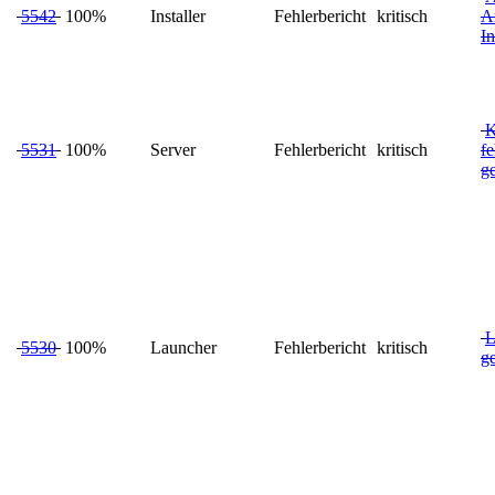
5542
100%
Installer
Fehlerbericht
kritisch
A
In
K
5531
100%
Server
Fehlerbericht
kritisch
fe
ge
L
5530
100%
Launcher
Fehlerbericht
kritisch
ge