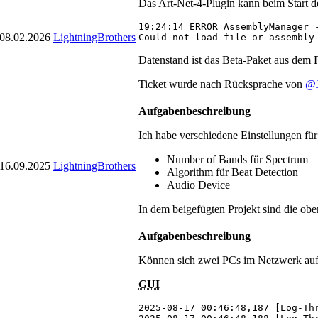
Das Art-Net-4-Plugin kann beim Start de
19:24:14 ERROR AssemblyManager 
08.02.2026
LightningBrothers
Could not load file or assembly
Datenstand ist das Beta-Paket aus dem 
Ticket wurde nach Rücksprache von
@
Aufgabenbeschreibung
Ich habe verschiedene Einstellungen fü
Number of Bands für Spectrum
16.09.2025
LightningBrothers
Algorithm für Beat Detection
Audio Device
In dem beigefügten Projekt sind die ob
Aufgabenbeschreibung
Können sich zwei PCs im Netzwerk auf G
GUI
2025-08-17 00:46:48,187 [Log-Th