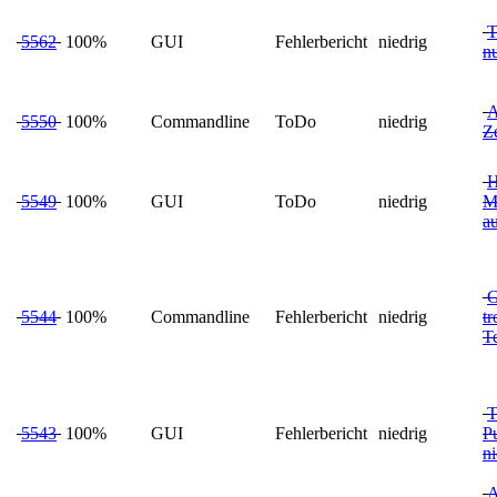
T
5562
100%
GUI
Fehlerbericht
niedrig
nu
A
5550
100%
Commandline
ToDo
niedrig
Z
H
5549
100%
GUI
ToDo
niedrig
M
au
G
5544
100%
Commandline
Fehlerbericht
niedrig
tr
Te
T
5543
100%
GUI
Fehlerbericht
niedrig
P
n
A