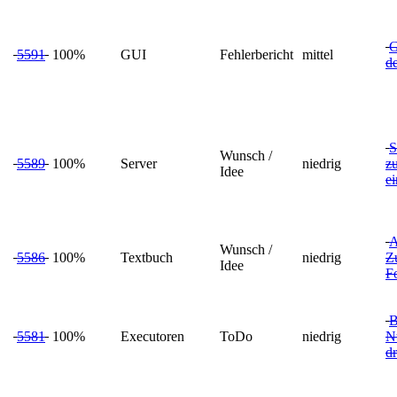
G
5591
100%
GUI
Fehlerbericht
mittel
d
S
Wunsch /
5589
100%
Server
niedrig
z
Idee
ei
A
Wunsch /
5586
100%
Textbuch
niedrig
Z
Idee
F
B
5581
100%
Executoren
ToDo
niedrig
N
dr