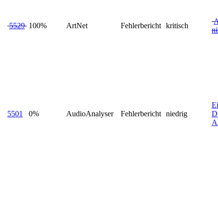
A
5529
100%
ArtNet
Fehlerbericht
kritisch
ni
E
5501
0%
AudioAnalyser
Fehlerbericht
niedrig
D
A