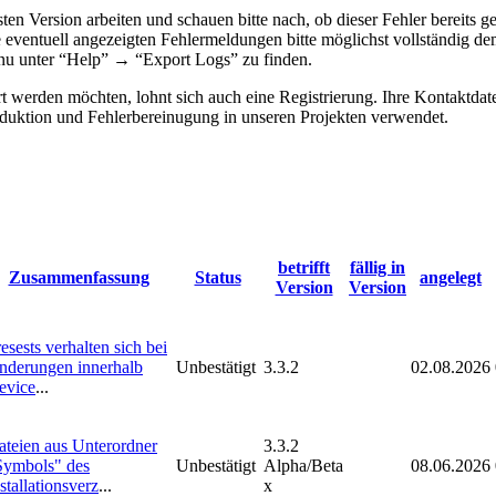
lsten Version arbeiten und schauen bitte nach, ob dieser Fehler bereit
e eventuell angezeigten Fehlermeldungen bitte möglichst vollständig d
menu unter “Help” → “Export Logs” zu finden.
 werden möchten, lohnt sich auch eine Registrierung. Ihre Kontaktdat
ktion und Fehlerbereinugung in unseren Projekten verwendet.
betrifft
fällig in
Zusammenfassung
Status
angelegt
Version
Version
esests verhalten sich bei
nderungen innerhalb
Unbestätigt
3.3.2
02.08.2026
evice
...
ateien aus Unterordner
3.3.2
Symbols" des
Unbestätigt
Alpha/Beta
08.06.2026
stallationsverz
...
x