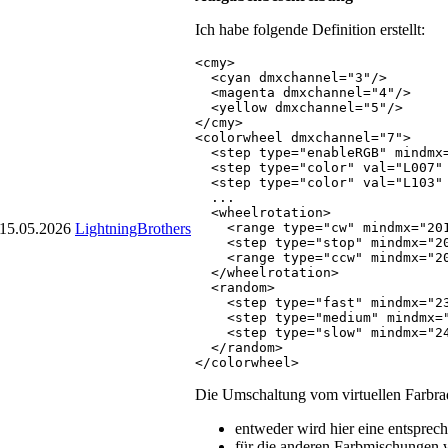
Ich habe folgende Definition erstellt:
<cmy>

  <cyan dmxchannel="3"/>

  <magenta dmxchannel="4"/>

  <yellow dmxchannel="5"/>

</cmy>

<colorwheel dmxchannel="7">

  <step type="enableRGB" mindmx=
  <step type="color" val="L007" 
  <step type="color" val="L103" 
  ...

  <wheelrotation>

15.05.2026
LightningBrothers
    <range type="cw" mindmx="201
    <step type="stop" mindmx="20
    <range type="ccw" mindmx="20
  </wheelrotation>

  <random>

    <step type="fast" mindmx="23
    <step type="medium" mindmx="
    <step type="slow" mindmx="24
  </random>

</colorwheel>
Die Umschaltung vom virtuellen Farbra
entweder wird hier eine entspre
für die anderen Farbmischungen 