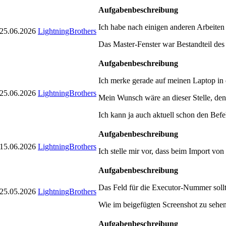
Aufgabenbeschreibung
Ich habe nach einigen anderen Arbeiten
25.06.2026
LightningBrothers
Das Master-Fenster war Bestandteil des 
Aufgabenbeschreibung
Ich merke gerade auf meinen Laptop in d
25.06.2026
LightningBrothers
Mein Wunsch wäre an dieser Stelle, den
Ich kann ja auch aktuell schon den Bef
Aufgabenbeschreibung
15.06.2026
LightningBrothers
Ich stelle mir vor, dass beim Import vo
Aufgabenbeschreibung
Das Feld für die Executor-Nummer sollte
25.05.2026
LightningBrothers
Wie im beigefügten Screenshot zu sehen, 
Aufgabenbeschreibung