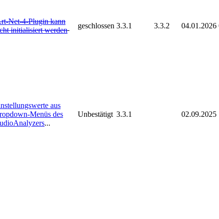
rt-Net-4-Plugin kann
geschlossen
3.3.1
3.3.2
04.01.2026
cht initialisiert werden
instellungswerte aus
ropdown-Menüs des
Unbestätigt
3.3.1
02.09.2025
udioAnalyzers
...