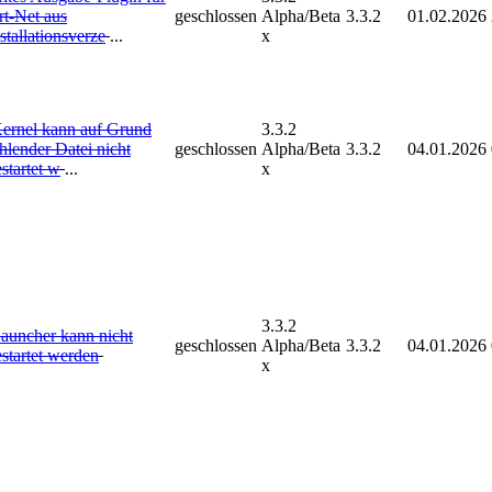
rt-Net aus
geschlossen
Alpha/Beta
3.3.2
01.02.2026
stallationsverze
...
x
ernel kann auf Grund
3.3.2
hlender Datei nicht
geschlossen
Alpha/Beta
3.3.2
04.01.2026
startet w
...
x
3.3.2
auncher kann nicht
geschlossen
Alpha/Beta
3.3.2
04.01.2026
startet werden
x