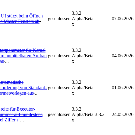
3.3.2
UI stürzt beim Öffnen
geschlossen
Alpha/Beta
07.06.2026
es Master-Fensters ab
x
tartparameter für Kernel
3.3.2
um unmittelbaren Aufbau
geschlossen
Alpha/Beta
04.06.2026
ne
...
x
utomatische
3.3.2
uorderung von Standard-
geschlossen
Alpha/Beta
01.06.2026
ormatvorlagen aus
...
x
reite für Executor-
3.3.2
ummer auf mindestens
geschlossen
Alpha/Beta
3.3.2
24.05.2026
ei Ziffern
...
x