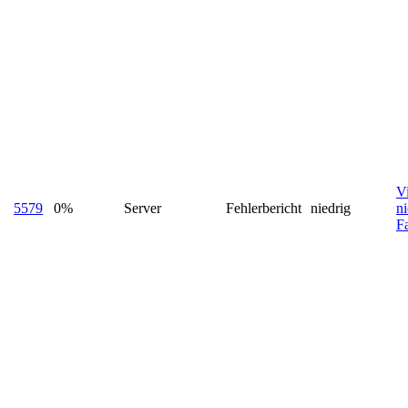
Vi
5579
0%
Server
Fehlerbericht
niedrig
n
F