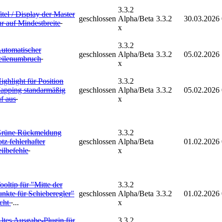
3.3.2
itel / Display der Master
geschlossen
Alpha/Beta
3.3.2
30.03.2026
r auf Mindestbreite
x
3.3.2
utomatischer
geschlossen
Alpha/Beta
3.3.2
05.02.2026
eilenumbruch
x
ighlight für Position
3.3.2
apping standarmäßig
geschlossen
Alpha/Beta
3.3.2
05.02.2026
f aus
x
rüne Rückmeldung
3.3.2
otz fehlerhafter
geschlossen
Alpha/Beta
01.02.2026
ilbefehle
x
ooltip für "Mitte der
3.3.2
unkte für Schieberegler"
geschlossen
Alpha/Beta
3.3.2
01.02.2026
icht
...
x
ltes Ausgabe-Plugin für
3.3.2