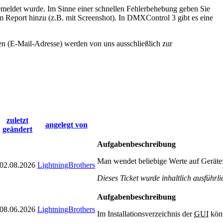
s gemeldet wurde. Im Sinne einer schnellen Fehlerbehebung geben Sie
em Report hinzu (z.B. mit Screenshot). In DMXControl 3 gibt es eine
en (E-Mail-Adresse) werden von uns ausschließlich zur
zuletzt
angelegt von
geändert
Aufgabenbeschreibung
Man wendet beliebige Werte auf Gerätefu
02.08.2026
LightningBrothers
Dieses Ticket wurde inhaltlich ausführl
Aufgabenbeschreibung
08.06.2026
LightningBrothers
Im Installationsverzeichnis der
GUI
könn