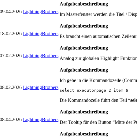
Aufgabenbeschreibung
09.04.2026
LightningBrothers
Im Masterfenster werden die Titel / Disp
Aufgabenbeschreibung
18.02.2026
LightningBrothers
Es braucht einen automatischen Zeilen
Aufgabenbeschreibung
07.02.2026
LightningBrothers
Analog zur globalen Highlight-Funktion
Aufgabenbeschreibung
Ich gebe in die Kommandozeile (Comman
08.02.2026
LightningBrothers
select executorpage 2 item 6
Die Kommandozeile führt den Teil “
sel
Aufgabenbeschreibung
08.04.2026
LightningBrothers
Der Tooltip für den Button “Mitte der Pu
Aufgabenbeschreibung