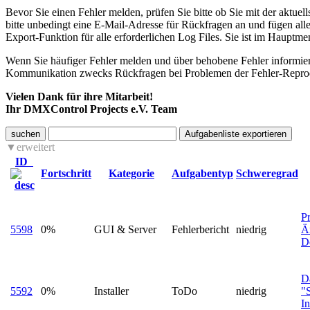
Bevor Sie einen Fehler melden, prüfen Sie bitte ob Sie mit der aktuel
bitte unbedingt eine E-Mail-Adresse für Rückfragen an und fügen all
Export-Funktion für alle erforderlichen Log Files. Sie ist im Haupt
Wenn Sie häufiger Fehler melden und über behobene Fehler informiert
Kommunikation zwecks Rückfragen bei Problemen der Fehler-Reprodu
Vielen Dank für ihre Mitarbeit!
Ihr DMXControl Projects e.V. Team
suchen
erweitert
ID
Fortschritt
Kategorie
Aufgabentyp
Schweregrad
Pr
5598
0%
GUI & Server
Fehlerbericht
niedrig
Ä
D
D
5592
0%
Installer
ToDo
niedrig
"
In