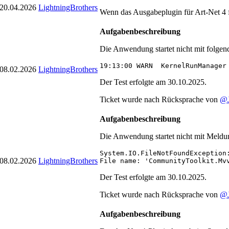
20.04.2026
LightningBrothers
Wenn das Ausgabeplugin für Art-Net 4 fin
Aufgabenbeschreibung
Die Anwendung startet nicht mit folge
19:13:00 WARN  KernelRunManager
08.02.2026
LightningBrothers
Der Test erfolgte am 30.10.2025.
Ticket wurde nach Rücksprache von
@
Aufgabenbeschreibung
Die Anwendung startet nicht mit Meldu
System.IO.FileNotFoundException
08.02.2026
LightningBrothers
File name: 'CommunityToolkit.Mv
Der Test erfolgte am 30.10.2025.
Ticket wurde nach Rücksprache von
@
Aufgabenbeschreibung