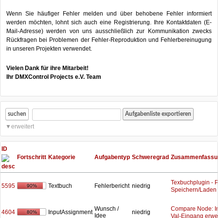
Wenn Sie häufiger Fehler melden und über behobene Fehler informiert
werden möchten, lohnt sich auch eine Registrierung. Ihre Kontaktdaten (E-
Mail-Adresse) werden von uns ausschließlich zur Kommunikation zwecks
Rückfragen bei Problemen der Fehler-Reproduktion und Fehlerbereinugung
in unseren Projekten verwendet.
Vielen Dank für ihre Mitarbeit!
Ihr DMXControl Projects e.V. Team
suchen
erweitert
ID
Fortschritt
Kategorie
Aufgabentyp
Schweregrad
Zusammenfassu
Texbuchplugin - 
5595
Textbuch
Fehlerbericht
niedrig
90%
Speichern/Laden
Compare Node: In
Wunsch /
4604
InputAssignment
niedrig
80%
Idee
Val-Eingang erwe