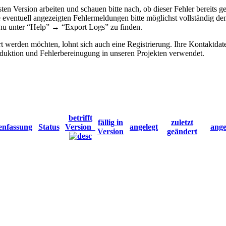
lsten Version arbeiten und schauen bitte nach, ob dieser Fehler bereit
e eventuell angezeigten Fehlermeldungen bitte möglichst vollständig d
menu unter “Help” → “Export Logs” zu finden.
 werden möchten, lohnt sich auch eine Registrierung. Ihre Kontaktdat
ktion und Fehlerbereinugung in unseren Projekten verwendet.
betrifft
fällig in
zuletzt
nfassung
Status
Version
angelegt
ange
Version
geändert