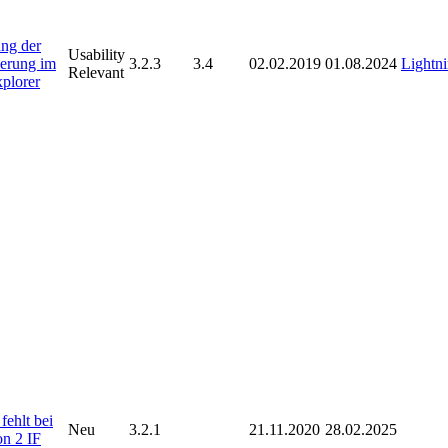
ng der
Usability
ierung im
3.2.3
3.4
02.02.2019
01.08.2024
Lightn
Relevant
xplorer
fehlt bei
Neu
3.2.1
21.11.2020
28.02.2025
on 2 IF