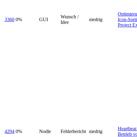
Optimieru
Wunsch /
3360
0%
GUI
niedrig
Icon-Sort
Idee
Project E
Heartbeat 
4294
0%
Nodle
Fehlerbericht
niedrig
Betrieb v