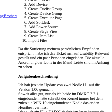
Add Device
Create Cuelist Group
Create Device Group
ingBrothers
Create Executor Page
Add Softdesk
Add Power Source
Create Stage View
Create Item List
Import Files
Da die Sortierung meinem persönlichen Empfinden
entspricht, habe ich das Ticket mal auf Usability Relevant
gestellt und ein paar Personen eingeladen. Die aktuelle
Anordnung der Icons in der Menü-Leiste sind im Anhang
zu sehen.
Aufgabenbeschreibung
Ich hab jetzt ein Update von zwei Nodle U1 auf die
Version 1.06 gemacht.
Soweit alles gut, nur als ich beide im DMXC 3.2.1
eingebunden hatte schreibt der Kernel immer bei dem
zuletzt in WIN 10 eingebundenen Nodle das er den
Heartbeat vermisst.
Wenn ich ein IF in DMXC deaktiviert lasse kommt die