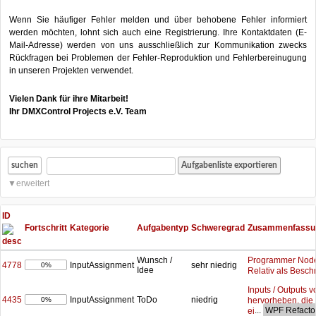
Wenn Sie häufiger Fehler melden und über behobene Fehler informiert
werden möchten, lohnt sich auch eine Registrierung. Ihre Kontaktdaten (E-
Mail-Adresse) werden von uns ausschließlich zur Kommunikation zwecks
Rückfragen bei Problemen der Fehler-Reproduktion und Fehlerbereinugung
in unseren Projekten verwendet.
Vielen Dank für ihre Mitarbeit!
Ihr DMXControl Projects e.V. Team
suchen
erweitert
ID
Fortschritt
Kategorie
Aufgabentyp
Schweregrad
Zusammenfassu
Programmer Node:
Wunsch /
4778
InputAssignment
sehr niedrig
0%
Idee
Relativ als Besch
Inputs / Outputs 
4435
InputAssignment
ToDo
niedrig
hervorheben, die
0%
...
ei