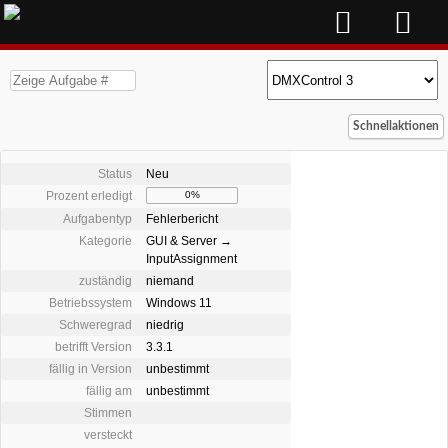
Schnellaktionen
Status
Neu
Prozent erledigt
0%
Aufgabentyp
Fehlerbericht
Kategorie
GUI & Server →
InputAssignment
zuständig
niemand
Betriebssystem
Windows 11
Schweregrad
niedrig
betrifft Version
3.3.1
fällig in Version
unbestimmt
fällig am
unbestimmt
Stimmen
versteckt