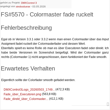
gehört zu Projekt:
DMXControl 3
angelegt von
-
stroboduese
03.05.2026
FS#5570 - Colormaster fade ruckelt
Fehlerbeschreibung
Egal ob in Version 3.3.1 oder 3.3.2 wenn man einen Colormaster über das Input
Assigment fadet ruckelt der Colormasterfader und dessen Wert.
Ebenfalls spielt es keine Rolle ob man es über Executoren fadet oder direkt. Ich
habe beide Versionen im Screenshot beigefügt. Wird der Colormaster ganz
rechts (Colormaster 1) nicht angeschlossen, dann funktioniert der Fade smooth.
Erwartetes Verhalten
Eigentlich sollte der Colorfader smooth gefadet werden.
(472,3 KB)
DMXControl3Logs_20260503_1749...
(563,8 KB)
Fade_über_Executoren.png
(412,1 KB)
Fade_direkt_über_Colormaster....