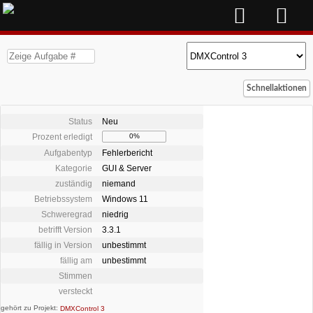
Schnellaktionen
Status
Neu
Prozent erledigt
0%
Aufgabentyp
Fehlerbericht
Kategorie
GUI & Server
zuständig
niemand
Betriebssystem
Windows 11
Schweregrad
niedrig
betrifft Version
3.3.1
fällig in Version
unbestimmt
fällig am
unbestimmt
Stimmen
versteckt
gehört zu Projekt:
DMXControl 3