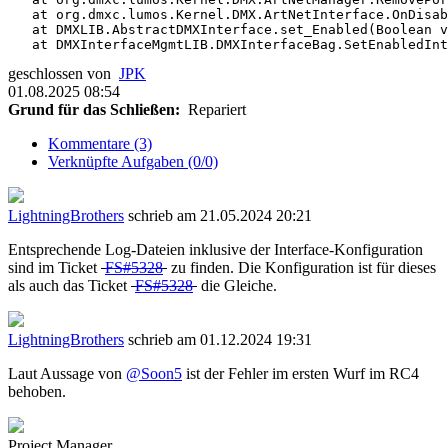
   at org.dmxc.lumos.Kernel.DMX.ArtNetInterface.OnDisab
   at DMXLIB.AbstractDMXInterface.set_Enabled(Boolean v
   at DMXInterfaceMgmtLIB.DMXInterfaceBag.SetEnabledInt
geschlossen von
JPK
01.08.2025 08:54
Grund für das Schließen:
Repariert
Kommentare (3)
Verknüpfte Aufgaben (0/0)
LightningBrothers
schrieb am 21.05.2024 20:21
Entsprechende Log-Dateien inklusive der Interface-Konfiguration
sind im Ticket
FS#5328
zu finden. Die Konfiguration ist für dieses
als auch das Ticket
FS#5328
die Gleiche.
LightningBrothers
schrieb am 01.12.2024 19:31
Laut Aussage von
@Soon5
ist der Fehler im ersten Wurf im RC4
behoben.
Project Manager