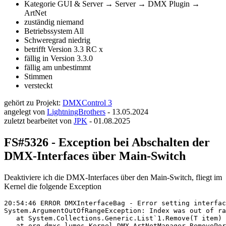
Kategorie
GUI & Server → Server → DMX Plugin →
ArtNet
zuständig
niemand
Betriebssystem
All
Schweregrad
niedrig
betrifft Version
3.3 RC x
fällig in Version
3.3.0
fällig am
unbestimmt
Stimmen
versteckt
gehört zu Projekt:
DMXControl 3
angelegt von
LightningBrothers
-
13.05.2024
zuletzt bearbeitet von
JPK
-
01.08.2025
FS#5326 - Exception bei Abschalten der
DMX-Interfaces über Main-Switch
Deaktiviere ich die DMX-Interfaces über den Main-Switch, fliegt im
Kernel die folgende Exception
20:54:46 ERROR DMXInterfaceBag - Error setting interfac
System.ArgumentOutOfRangeException: Index was out of ra
   at System.Collections.Generic.List`1.Remove(T item)

   at org.dmxc.lumos.Kernel.DMX.ArtNetManager.RemovePor