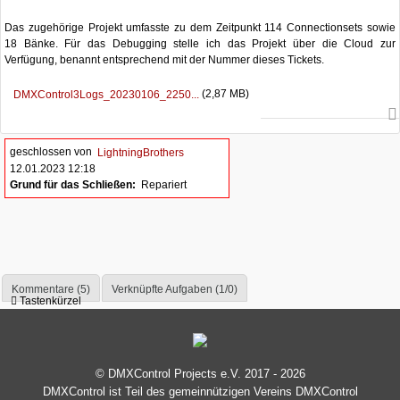
Das zugehörige Projekt umfasste zu dem Zeitpunkt 114 Connectionsets sowie
18 Bänke. Für das Debugging stelle ich das Projekt über die Cloud zur
Verfügung, benannt entsprechend mit der Nummer dieses Tickets.
(2,87 MB)
DMXControl3Logs_20230106_2250...
geschlossen von
LightningBrothers
12.01.2023 12:18
Grund für das Schließen:
Repariert
Kommentare (5)
Verknüpfte Aufgaben (1/0)
Tastenkürzel
© DMXControl Projects e.V. 2017 - 2026
DMXControl ist Teil des gemein­nützigen Vereins DMXControl