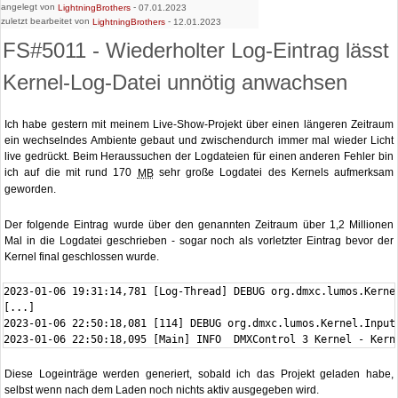
angelegt von
-
LightningBrothers
07.01.2023
zuletzt bearbeitet von
-
LightningBrothers
12.01.2023
FS#5011 - Wiederholter Log-Eintrag lässt
Kernel-Log-Datei unnötig anwachsen
Ich habe gestern mit meinem Live-Show-Projekt über einen längeren Zeitraum
ein wechselndes Ambiente gebaut und zwischendurch immer mal wieder Licht
live gedrückt. Beim Heraussuchen der Logdateien für einen anderen Fehler bin
ich auf die mit rund 170
sehr große Logdatei des Kernels aufmerksam
MB
geworden.
Der folgende Eintrag wurde über den genannten Zeitraum über 1,2 Millionen
Mal in die Logdatei geschrieben - sogar noch als vorletzter Eintrag bevor der
Kernel final geschlossen wurde.
2023-01-06 19:31:14,781 [Log-Thread] DEBUG org.dmxc.lumos.Kerne
[...]

2023-01-06 22:50:18,081 [114] DEBUG org.dmxc.lumos.Kernel.Input
2023-01-06 22:50:18,095 [Main] INFO  DMXControl 3 Kernel - Kern
Diese Logeinträge werden generiert, sobald ich das Projekt geladen habe,
selbst wenn nach dem Laden noch nichts aktiv ausgegeben wird.