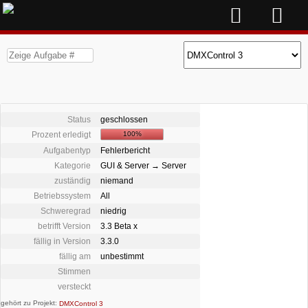
Status
geschlossen
Prozent erledigt
100%
Aufgabentyp
Fehlerbericht
Kategorie
GUI & Server → Server
zuständig
niemand
Betriebssystem
All
Schweregrad
niedrig
betrifft Version
3.3 Beta x
fällig in Version
3.3.0
fällig am
unbestimmt
Stimmen
versteckt
gehört zu Projekt:
DMXControl 3