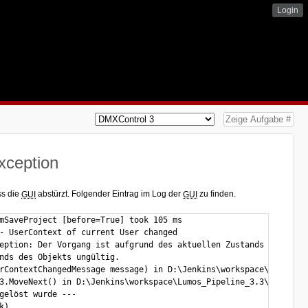
Login
xception
ss die
abstürzt. Folgender Eintrag im Log der
zu finden.
GUI
GUI
mSaveProject [before=True] took 105 ms

- UserContext of current User changed

eption: Der Vorgang ist aufgrund des aktuellen Zustands des Objek
nds des Objekts ungültig.

rContextChangedMessage message) in D:\Jenkins\workspace\Lumos_Pi
3.MoveNext() in D:\Jenkins\workspace\Lumos_Pipeline_3.3\LumosGUI
gelöst wurde ---

)
