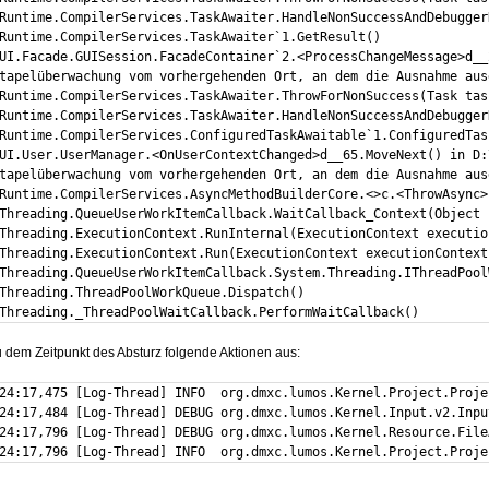
Runtime.CompilerServices.TaskAwaiter.HandleNonSuccessAndDebugger
Runtime.CompilerServices.TaskAwaiter`1.GetResult()

UI.Facade.GUISession.FacadeContainer`2.<ProcessChangeMessage>d__
tapelüberwachung vom vorhergehenden Ort, an dem die Ausnahme aus
Runtime.CompilerServices.TaskAwaiter.ThrowForNonSuccess(Task task
Runtime.CompilerServices.TaskAwaiter.HandleNonSuccessAndDebugger
Runtime.CompilerServices.ConfiguredTaskAwaitable`1.ConfiguredTas
UI.User.UserManager.<OnUserContextChanged>d__65.MoveNext() in D:
tapelüberwachung vom vorhergehenden Ort, an dem die Ausnahme aus
Runtime.CompilerServices.AsyncMethodBuilderCore.<>c.<ThrowAsync>
Threading.QueueUserWorkItemCallback.WaitCallback_Context(Object s
Threading.ExecutionContext.RunInternal(ExecutionContext executio
Threading.ExecutionContext.Run(ExecutionContext executionContext
Threading.QueueUserWorkItemCallback.System.Threading.IThreadPool
Threading.ThreadPoolWorkQueue.Dispatch()

Threading._ThreadPoolWaitCallback.PerformWaitCallback()
u dem Zeitpunkt des Absturz folgende Aktionen aus:
24:17,475 [Log-Thread] INFO  org.dmxc.lumos.Kernel.Project.Proje
24:17,484 [Log-Thread] DEBUG org.dmxc.lumos.Kernel.Input.v2.Inpu
24:17,796 [Log-Thread] DEBUG org.dmxc.lumos.Kernel.Resource.File
24:17,796 [Log-Thread] INFO  org.dmxc.lumos.Kernel.Project.Proje