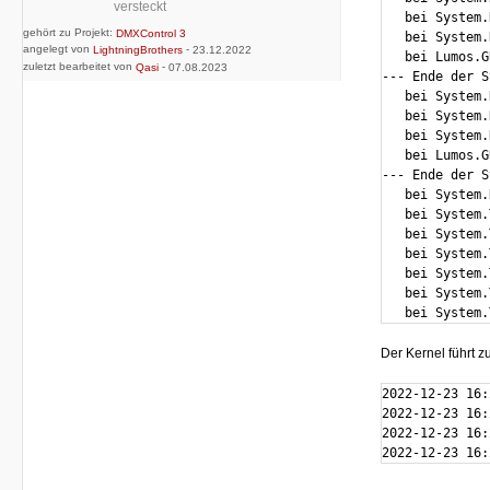
versteckt
   bei System.
gehört zu Projekt:
DMXControl 3
   bei System.
angelegt von
-
LightningBrothers
23.12.2022
   bei Lumos.G
zuletzt bearbeitet von
-
Qasi
07.08.2023
--- Ende der S
   bei System.
   bei System.
   bei System.
   bei Lumos.G
--- Ende der S
   bei System.
   bei System.
   bei System.
   bei System.
   bei System.
   bei System.
   bei System.
Der Kernel führt z
2022-12-23 16:
2022-12-23 16:
2022-12-23 16:
2022-12-23 16: