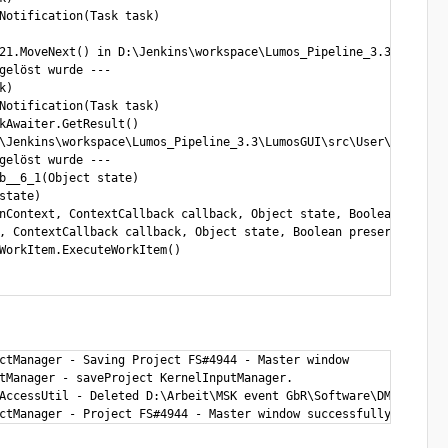
Notification(Task task)

21.MoveNext() in D:\Jenkins\workspace\Lumos_Pipeline_3.3\LumosGU
gelöst wurde ---

)

Notification(Task task)

kAwaiter.GetResult()

\Jenkins\workspace\Lumos_Pipeline_3.3\LumosGUI\src\User\UserManag
gelöst wurde ---

b__6_1(Object state)

tate)

nContext, ContextCallback callback, Object state, Boolean preserv
, ContextCallback callback, Object state, Boolean preserveSyncCtx
WorkItem.ExecuteWorkItem()

ctManager - Saving Project FS#4944 - Master window

tManager - saveProject KernelInputManager.

AccessUtil - Deleted D:\Arbeit\MSK event GbR\Software\DMXControl
ctManager - Project FS#4944 - Master window successfully saved.