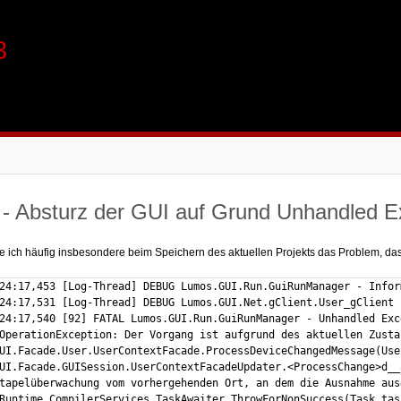
3
- Absturz der GUI auf Grund Unhandled E
be ich häufig insbesondere beim Speichern des aktuellen Projekts das Problem, da
24:17,453 [Log-Thread] DEBUG Lumos.GUI.Run.GuiRunManager - Infor
24:17,531 [Log-Thread] DEBUG Lumos.GUI.Net.gClient.User_gClient 
24:17,540 [92] FATAL Lumos.GUI.Run.GuiRunManager - Unhandled Exc
OperationException: Der Vorgang ist aufgrund des aktuellen Zusta
UI.Facade.User.UserContextFacade.ProcessDeviceChangedMessage(Use
UI.Facade.GUISession.UserContextFacadeUpdater.<ProcessChange>d__
tapelüberwachung vom vorhergehenden Ort, an dem die Ausnahme aus
Runtime.CompilerServices.TaskAwaiter.ThrowForNonSuccess(Task task