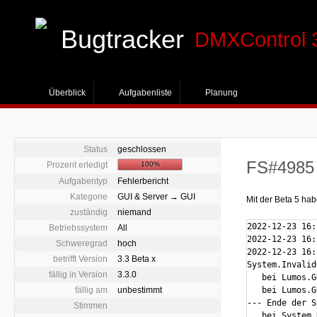
Bugtracker
DMXControl 
Überblick
Aufgabenliste
Planung
Status
geschlossen
FS#4985 
Prozent erledigt
100%
Aufgabentyp
Fehlerbericht
Kategorie
GUI & Server → GUI
Mit der Beta 5 ha
zuständig
niemand
2022-12-23 16:
Betriebssystem
All
2022-12-23 16:
Schweregrad
hoch
2022-12-23 16:
betrifft Version
3.3 Beta x
System.Invalid
fällig in Version
3.3.0
   bei Lumos.G
fällig am
unbestimmt
   bei Lumos.G
--- Ende der S
Stimmen
   bei System.