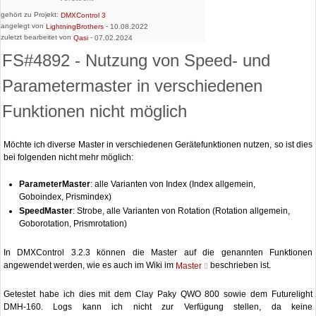
gehört zu Projekt:
DMXControl 3
angelegt von
-
LightningBrothers
10.08.2022
zuletzt bearbeitet von
-
Qasi
07.02.2024
FS#4892 - Nutzung von Speed- und
Parametermaster in verschiedenen
Funktionen nicht möglich
Möchte ich diverse Master in verschiedenen Gerätefunktionen nutzen, so ist dies
bei folgenden nicht mehr möglich:
ParameterMaster
: alle Varianten von Index (Index allgemein,
Goboindex, Prismindex)
SpeedMaster
: Strobe, alle Varianten von Rotation (Rotation allgemein,
Goborotation, Prismrotation)
In DMXControl 3.2.3 können die Master auf die genannten Funktionen
angewendet werden, wie es auch im Wiki im
beschrieben ist.
Master
Getestet habe ich dies mit dem Clay Paky QWO 800 sowie dem Futurelight
DMH-160. Logs kann ich nicht zur Verfügung stellen, da keine