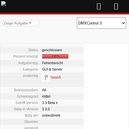
Status
geschlossen
Prozent erledigt
100%
Aufgabentyp
Fehlerbericht
Kategorie
GUI & Server
zuständig
Soon5
Betriebssystem
All
Schweregrad
mittel
betrifft Version
3.3 Beta x
fällig in Version
3.3.0
fällig am
unbestimmt
Stimmen
versteckt