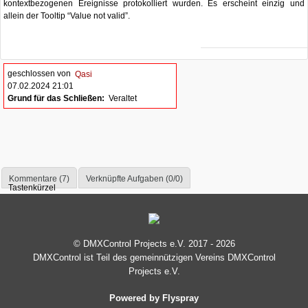
kontextbezogenen Ereignisse protokolliert wurden. Es erscheint einzig und
allein der Tooltip “Value not valid”.
geschlossen von
Qasi
07.02.2024 21:01
Grund für das Schließen:
Veraltet
Kommentare (7)
Verknüpfte Aufgaben (0/0)
Tastenkürzel
© DMXControl Projects e.V. 2017 - 2026
DMXControl ist Teil des gemein­nützigen Vereins DMXControl
Projects e.V.
Powered by Flyspray