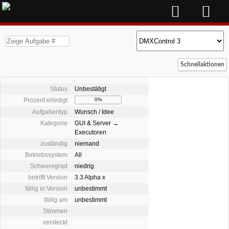
Schnellaktionen
Status
Unbestätigt
Prozent erledigt
0%
Aufgabentyp
Wunsch / Idee
Kategorie
GUI & Server →
Executoren
zuständig
niemand
Betriebssystem
All
Schweregrad
niedrig
betrifft Version
3.3 Alpha x
fällig in Version
unbestimmt
fällig am
unbestimmt
Stimmen
versteckt