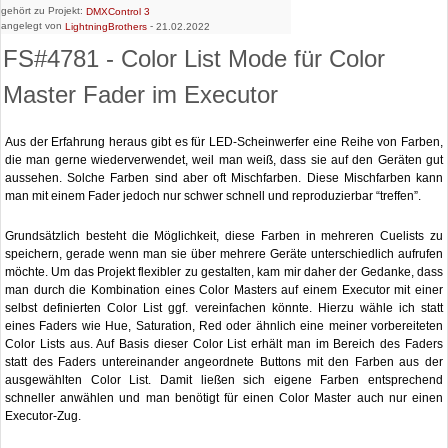
gehört zu Projekt:
DMXControl 3
angelegt von
-
LightningBrothers
21.02.2022
FS#4781 - Color List Mode für Color
Master Fader im Executor
Aus der Erfahrung heraus gibt es für LED-Scheinwerfer eine Reihe von Farben,
die man gerne wiederverwendet, weil man weiß, dass sie auf den Geräten gut
aussehen. Solche Farben sind aber oft Mischfarben. Diese Mischfarben kann
man mit einem Fader jedoch nur schwer schnell und reproduzierbar “treffen”.
Grundsätzlich besteht die Möglichkeit, diese Farben in mehreren Cuelists zu
speichern, gerade wenn man sie über mehrere Geräte unterschiedlich aufrufen
möchte. Um das Projekt flexibler zu gestalten, kam mir daher der Gedanke, dass
man durch die Kombination eines Color Masters auf einem Executor mit einer
selbst definierten Color List ggf. vereinfachen könnte. Hierzu wähle ich statt
eines Faders wie Hue, Saturation, Red oder ähnlich eine meiner vorbereiteten
Color Lists aus. Auf Basis dieser Color List erhält man im Bereich des Faders
statt des Faders untereinander angeordnete Buttons mit den Farben aus der
ausgewählten Color List. Damit ließen sich eigene Farben entsprechend
schneller anwählen und man benötigt für einen Color Master auch nur einen
Executor-Zug.