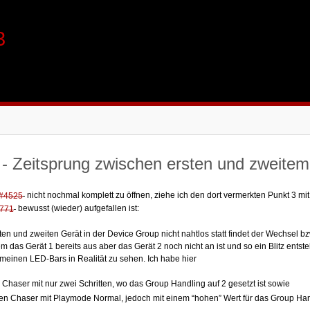
3
- Zeitsprung zwischen ersten und zweite
nicht nochmal komplett zu öffnen, ziehe ich den dort vermerkten Punkt 3 
#4525
bewusst (wieder) aufgefallen ist:
771
en und zweiten Gerät in der Device Group nicht nahtlos statt findet der Wechsel b
m das Gerät 1 bereits aus aber das Gerät 2 noch nicht an ist und so ein Blitz entste
 meinen LED-Bars in Realität zu sehen. Ich habe hier
Chaser mit nur zwei Schritten, wo das Group Handling auf 2 gesetzt ist sowie
en Chaser mit Playmode Normal, jedoch mit einem “hohen” Wert für das Group Ha