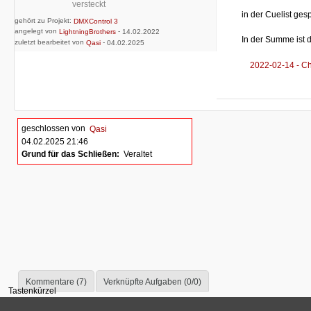
versteckt
in der Cuelist gesp
gehört zu Projekt:
DMXControl 3
angelegt von
-
LightningBrothers
14.02.2022
In der Summe ist 
zuletzt bearbeitet von
-
Qasi
04.02.2025
2022-02-14 - Ch
geschlossen von
Qasi
04.02.2025 21:46
Grund für das Schließen:
Veraltet
Kommentare (7)
Verknüpfte Aufgaben (0/0)
Tastenkürzel