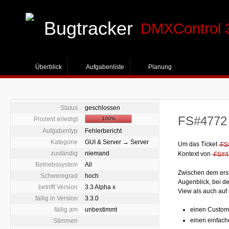
Bugtracker
DMXControl 
Überblick
Aufgabenliste
Planung
Status
geschlossen
FS#4772 
Prozent erledigt
100%
Aufgabentyp
Fehlerbericht
Kategorie
GUI & Server → Server
Um das Ticket
FS
zuständig
niemand
Kontext von
FS#4
Betriebssystem
All
Zwischen dem erst
Schweregrad
hoch
Augenblick, bei de
betrifft Version
3.3 Alpha x
View als auch auf
fällig in Version
3.3.0
fällig am
unbestimmt
einen Custom 
einen einfach
Stimmen