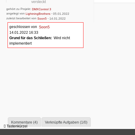
versteckt
gehört zu Projekt:
DMXControl 3
angelegt von
-
LightningBrothers
05.01.2022
zuletzt bearbeitet von
-
Soon5
14.01.2022
geschlossen von
Soon5
14.01.2022 16:33
Grund für das Schließen:
Wird nicht
implementiert
Kommentare (4)
Verknüpfte Aufgaben (1/0)
Tastenkürzel