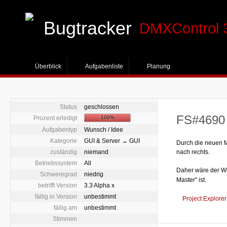
Bugtracker
DMXControl 
Überblick
Aufgabenliste
Planung
Status
geschlossen
FS#4690 
Prozent erledigt
100%
Aufgabentyp
Wunsch / Idee
Kategorie
GUI & Server → GUI
Durch die neuen M
zuständig
niemand
nach rechts.
Betriebssystem
All
Daher wäre der W
Schweregrad
niedrig
Master” ist.
betrifft Version
3.3 Alpha x
fällig in Version
unbestimmt
Project Explore
fällig am
unbestimmt
Stimmen