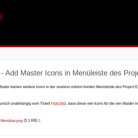
3
- Add Master Icons in Menüleiste des Pro
aster kamen weitere Icons in der sowieso extrem breiten Menüleiste des Project Ex
unsch unabhängig vom Ticket
, dass diese vier Icons für die vier Mast
FS#3360
(5,1 KB)
r Menübar.png