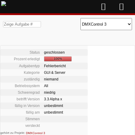
Status
geschlossen
Prozent erledigt
100%
Aufgabentyp
Fehlerbericht
Kategorie
GUI & Server
zuständig
niemand
Betriebssystem
All
Schweregrad
niedrig
betrifft Version
3.3 Alpha x
fällig in Version
unbestimmt
fällig am
unbestimmt
Stimmen
versteckt
gehört zu Projekt:
DMXControl 3