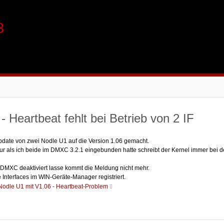
3
 Heartbeat fehlt bei Betrieb von 2 IF
Update von zwei Nodle U1 auf die Version 1.06 gemacht.
 nur als ich beide im DMXC 3.2.1 eingebunden hatte schreibt der Kernel immer bei
n DMXC deaktiviert lasse kommt die Meldung nicht mehr.
 Interfaces im WIN-Geräte-Manager registriert.
odle U1 mit V1.06 - Heartbeat-Problem