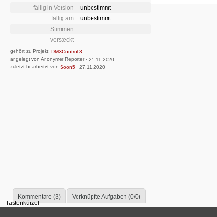
fällig in Version
unbestimmt
fällig am
unbestimmt
Stimmen
versteckt
gehört zu Projekt:
DMXControl 3
angelegt von Anonymer Reporter -
21.11.2020
zuletzt bearbeitet von
-
Soon5
27.11.2020
Kommentare (3)
Verknüpfte Aufgaben (0/0)
Tastenkürzel