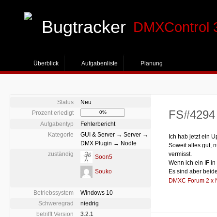
Bugtracker
DMXControl 
Überblick
Aufgabenliste
Planung
Status
Neu
FS#4294 -
Prozent erledigt
0%
Aufgabentyp
Fehlerbericht
Kategorie
GUI & Server → Server →
Ich hab jetzt ein 
DMX Plugin → Nodle
Soweit alles gut,
zuständig
vermisst.
Soon5
Wenn ich ein IF i
Souko
Es sind aber beide
DMXC Forum 2 x N
Betriebssystem
Windows 10
Schweregrad
niedrig
betrifft Version
3.2.1