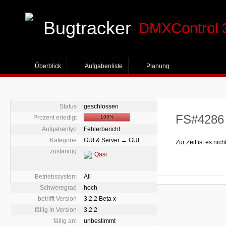
Bugtracker
DMXControl 
Überblick
Aufgabenliste
Planung
Status
geschlossen
FS#4286 
Prozent erledigt
100%
Aufgabentyp
Fehlerbericht
Kategorie
GUI & Server → GUI
Zur Zeit ist es n
zuständig
Qasi
Betriebssystem
All
Schweregrad
hoch
betrifft Version
3.2.2 Beta x
fällig in Version
3.2.2
fällig am
unbestimmt