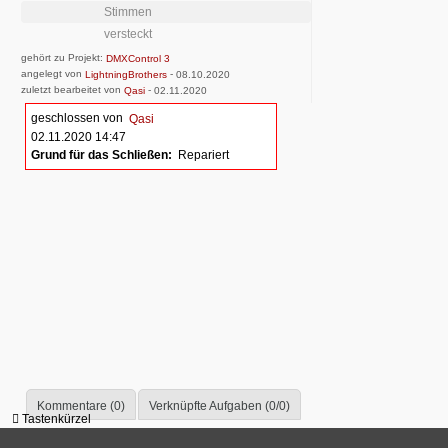
Stimmen
versteckt
gehört zu Projekt:
DMXControl 3
angelegt von
-
LightningBrothers
08.10.2020
zuletzt bearbeitet von
-
Qasi
02.11.2020
geschlossen von
Qasi
02.11.2020 14:47
Grund für das Schließen:
Repariert
Kommentare (0)
Verknüpfte Aufgaben (0/0)
Tastenkürzel