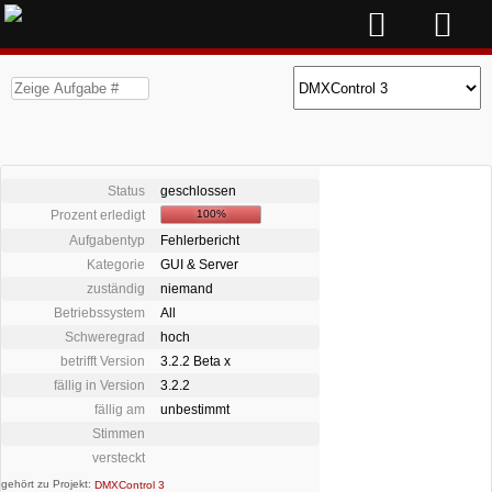
Status
geschlossen
Prozent erledigt
100%
Aufgabentyp
Fehlerbericht
Kategorie
GUI & Server
zuständig
niemand
Betriebssystem
All
Schweregrad
hoch
betrifft Version
3.2.2 Beta x
fällig in Version
3.2.2
fällig am
unbestimmt
Stimmen
versteckt
gehört zu Projekt:
DMXControl 3