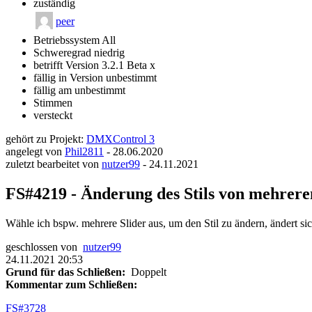
zuständig
peer
Betriebssystem
All
Schweregrad
niedrig
betrifft Version
3.2.1 Beta x
fällig in Version
unbestimmt
fällig am
unbestimmt
Stimmen
versteckt
gehört zu Projekt:
DMXControl 3
angelegt von
Phil2811
-
28.06.2020
zuletzt bearbeitet von
nutzer99
-
24.11.2021
FS#4219 - Änderung des Stils von mehreren
Wähle ich bspw. mehrere Slider aus, um den Stil zu ändern, ändert sic
geschlossen von
nutzer99
24.11.2021 20:53
Grund für das Schließen:
Doppelt
Kommentar zum Schließen:
FS#3728