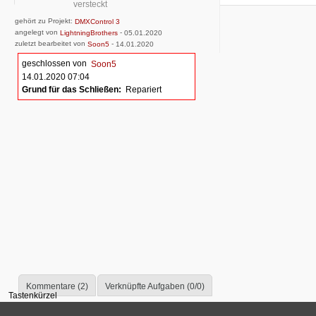
versteckt
gehört zu Projekt:
DMXControl 3
angelegt von
-
LightningBrothers
05.01.2020
zuletzt bearbeitet von
-
Soon5
14.01.2020
geschlossen von
Soon5
14.01.2020 07:04
Grund für das Schließen:
Repariert
Kommentare (2)
Verknüpfte Aufgaben (0/0)
Tastenkürzel