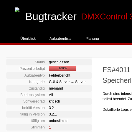
Bugtracker
DMXControl 
Überblick
Aufgabenliste
Planung
Status
geschlossen
FS#4011 
Prozent erledigt
100%
Aufgabentyp
Fehlerbericht
Speicher
Kategorie
GUI & Server → Server
zuständig
niemand
Durch eine intens
Betriebssystem
All
selbst beendet. Z
Schweregrad
kritisch
betrifft Version
3.2
Detaillierte Logs 
fällig in Version
3.2.1
fällig am
unbestimmt
Stimmen
1